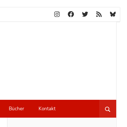
Instagram
Facebook
X
RSS-
Bluesky
Feed
lblog.ch
Bücher
Kontakt