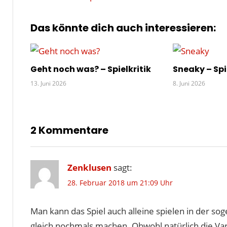
FARBE
Beitrag:
FELDER
Das könnte dich auch interessieren:
KREUZE
NOCH
MAL
Geht noch was? – Spielkritik
Sneaky – Spi
SCHMIDT
13. Juni 2026
8. Juni 2026
SOLO
STIFT
WERTE
2 Kommentare
WÜRFEL
WÜRFELSPIEL
ZAHLEN
Zenklusen
sagt:
ZETTEL
28. Februar 2018 um 21:09 Uhr
Man kann das Spiel auch alleine spielen in der so
gleich nochmals machen. Obwohl natürlich die Var