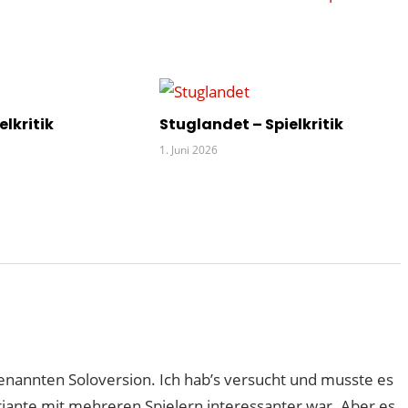
Beitrag:
elkritik
Stuglandet – Spielkritik
1. Juni 2026
genannten Soloversion. Ich hab’s versucht und musste es
iante mit mehreren Spielern interessanter war. Aber es