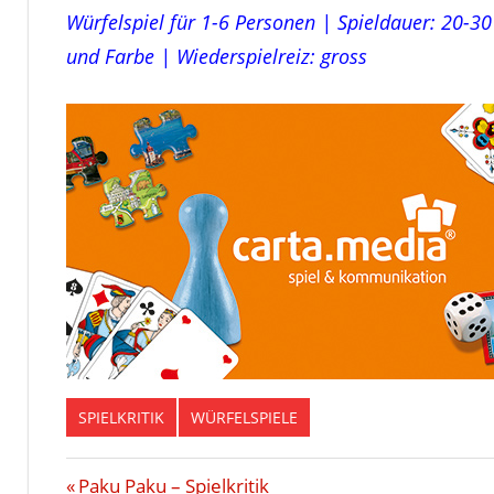
Würfelspiel für 1-6 Personen | Spieldauer: 20-30
und Farbe | Wiederspielreiz: gross
SPIELKRITIK
WÜRFELSPIELE
BRAND
Beitragsnavigation
Vorheriger
Paku Paku – Spielkritik