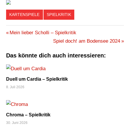
KARTENSPIELE
SPIELKRITIK
BIETEN
Beitragsnavigation
Vorheriger
Mein lieber Scholli – Spielkritik
HELVETIQ
Beitrag:
Nächster
Spiel doch! am Bodensee 2024
KARTENSPIEL
Beitrag:
ÜBERBIETEN
Das könnte dich auch interessieren:
WIKINGER
Duell um Cardia – Spielkritik
8. Juli 2026
Chroma – Spielkritik
30. Juni 2026