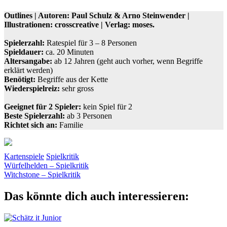
Outlines | Autoren: Paul Schulz & Arno Steinwender |
Illustrationen: crosscreative | Verlag: moses.
Spielerzahl:
Ratespiel für 3 – 8 Personen
Spieldauer:
ca. 20 Minuten
Altersangabe:
ab 12 Jahren (geht auch vorher, wenn Begriffe
erklärt werden)
Benötigt:
Begriffe aus der Kette
Wiederspielreiz:
sehr gross
Geeignet für 2 Spieler:
kein Spiel für 2
Beste Spielerzahl:
ab 3 Personen
Richtet sich an:
Familie
Kartenspiele
Spielkritik
Beitragsnavigation
Vorheriger
Begriffe
Würfelhelden – Spielkritik
Kette
moses.
Ratespiel
Zeichenspiel
Beitrag:
Nächster
Witchstone – Spielkritik
Beitrag:
Das könnte dich auch interessieren: