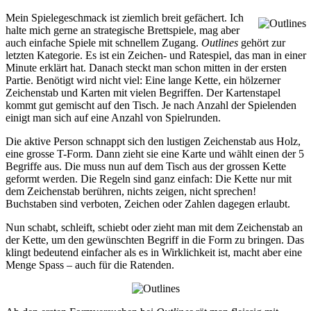
Mein Spielegeschmack ist ziemlich breit gefächert. Ich
halte mich gerne an strategische Brettspiele, mag aber
auch einfache Spiele mit schnellem Zugang.
Outlines
gehört zur
letzten Kategorie. Es ist ein Zeichen- und Ratespiel, das man in einer
Minute erklärt hat. Danach steckt man schon mitten in der ersten
Partie. Benötigt wird nicht viel: Eine lange Kette, ein hölzerner
Zeichenstab und Karten mit vielen Begriffen. Der Kartenstapel
kommt gut gemischt auf den Tisch. Je nach Anzahl der Spielenden
einigt man sich auf eine Anzahl von Spielrunden.
Die aktive Person schnappt sich den lustigen Zeichenstab aus Holz,
eine grosse T-Form. Dann zieht sie eine Karte und wählt einen der 5
Begriffe aus. Die muss nun auf dem Tisch aus der grossen Kette
geformt werden. Die Regeln sind ganz einfach: Die Kette nur mit
dem Zeichenstab berühren, nichts zeigen, nicht sprechen!
Buchstaben sind verboten, Zeichen oder Zahlen dagegen erlaubt.
Nun schabt, schleift, schiebt oder zieht man mit dem Zeichenstab an
der Kette, um den gewünschten Begriff in die Form zu bringen. Das
klingt bedeutend einfacher als es in Wirklichkeit ist, macht aber eine
Menge Spass – auch für die Ratenden.