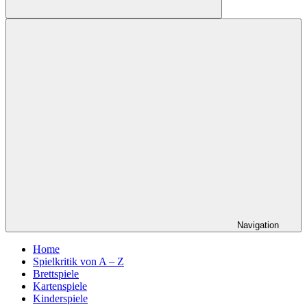
Suchen
Navigation
Home
Spielkritik von A – Z
Brettspiele
Kartenspiele
Kinderspiele