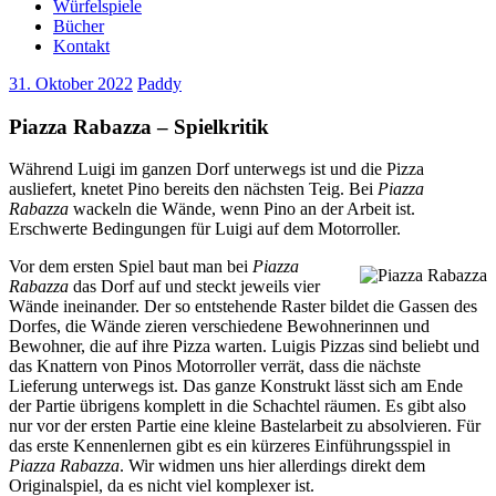
Würfelspiele
Bücher
Kontakt
31. Oktober 2022
Paddy
Piazza Rabazza – Spielkritik
Während Luigi im ganzen Dorf unterwegs ist und die Pizza
ausliefert, knetet Pino bereits den nächsten Teig. Bei
Piazza
Rabazza
wackeln die Wände, wenn Pino an der Arbeit ist.
Erschwerte Bedingungen für Luigi auf dem Motorroller.
Vor dem ersten Spiel baut man bei
Piazza
Rabazza
das Dorf auf und steckt jeweils vier
Wände ineinander. Der so entstehende Raster bildet die Gassen des
Dorfes, die Wände zieren verschiedene Bewohnerinnen und
Bewohner, die auf ihre Pizza warten. Luigis Pizzas sind beliebt und
das Knattern von Pinos Motorroller verrät, dass die nächste
Lieferung unterwegs ist. Das ganze Konstrukt lässt sich am Ende
der Partie übrigens komplett in die Schachtel räumen. Es gibt also
nur vor der ersten Partie eine kleine Bastelarbeit zu absolvieren. Für
das erste Kennenlernen gibt es ein kürzeres Einführungsspiel in
Piazza Rabazza
. Wir widmen uns hier allerdings direkt dem
Originalspiel, da es nicht viel komplexer ist.