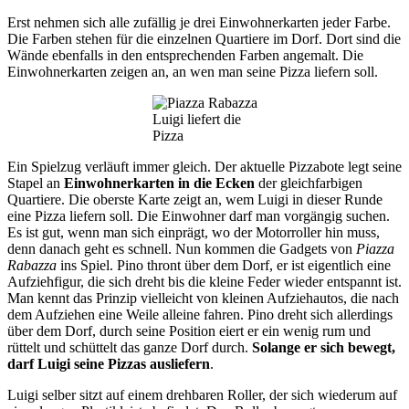
Erst nehmen sich alle zufällig je drei Einwohnerkarten jeder Farbe.
Die Farben stehen für die einzelnen Quartiere im Dorf. Dort sind die
Wände ebenfalls in den entsprechenden Farben angemalt. Die
Einwohnerkarten zeigen an, an wen man seine Pizza liefern soll.
Luigi liefert die
Pizza
Ein Spielzug verläuft immer gleich. Der aktuelle Pizzabote legt seine
Stapel an
Einwohnerkarten in die Ecken
der gleichfarbigen
Quartiere. Die oberste Karte zeigt an, wem Luigi in dieser Runde
eine Pizza liefern soll. Die Einwohner darf man vorgängig suchen.
Es ist gut, wenn man sich einprägt, wo der Motorroller hin muss,
denn danach geht es schnell. Nun kommen die Gadgets von
Piazza
Rabazza
ins Spiel. Pino thront über dem Dorf, er ist eigentlich eine
Aufziehfigur, die sich dreht bis die kleine Feder wieder entspannt ist.
Man kennt das Prinzip vielleicht von kleinen Aufziehautos, die nach
dem Aufziehen eine Weile alleine fahren. Pino dreht sich allerdings
über dem Dorf, durch seine Position eiert er ein wenig rum und
rüttelt und schüttelt das ganze Dorf durch.
Solange er sich bewegt,
darf Luigi seine Pizzas ausliefern
.
Luigi selber sitzt auf einem drehbaren Roller, der sich wiederum auf