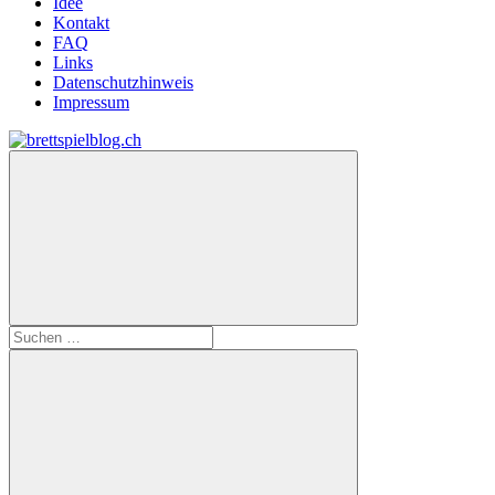
Idee
Kontakt
FAQ
Links
Datenschutzhinweis
Impressum
Zum
Inhalt
brettspielblog.ch
Hier
springen
erfährst
du
spielend
mehr!
Suchen
nach: