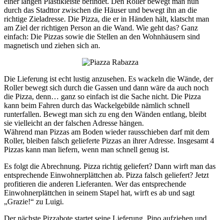
einer langen Plastikleiste befindet. Den Roller bewegt man nun
durch das Stadttor zwischen die Häuser und bewegt ihn an die
richtige Zieladresse. Die Pizza, die er in Händen hält, klatscht man
am Ziel der richtigen Person an die Wand. Wie geht das? Ganz
einfach: Die Pizzas sowie die Stellen an den Wohnhäusern sind
magnetisch und ziehen sich an.
Die Lieferung ist echt lustig anzusehen. Es wackeln die Wände, der
Roller bewegt sich durch die Gassen und dann wäre da auch noch
die Pizza, denn… ganz so einfach ist die Sache nicht. Die Pizza
kann beim Fahren durch das Wackelgebilde nämlich schnell
runterfallen. Bewegt man sich zu eng den Wänden entlang, bleibt
sie vielleicht an der falschen Adresse hängen.
Während man Pizzas am Boden wieder rausschieben darf mit dem
Roller, bleiben falsch gelieferte Pizzas an ihrer Adresse. Insgesamt 4
Pizzas kann man liefern, wenn man schnell genug ist.
Es folgt die Abrechnung. Pizza richtig geliefert? Dann wirft man das
entsprechende Einwohnerplättchen ab. Pizza falsch geliefert? Jetzt
profitieren die anderen Lieferanten. Wer das entsprechende
Einwohnerplättchen in seinem Stapel hat, wirft es ab und sagt
„Grazie!“ zu Luigi.
Der nächste Pizzabote startet seine Lieferung. Pino aufziehen und