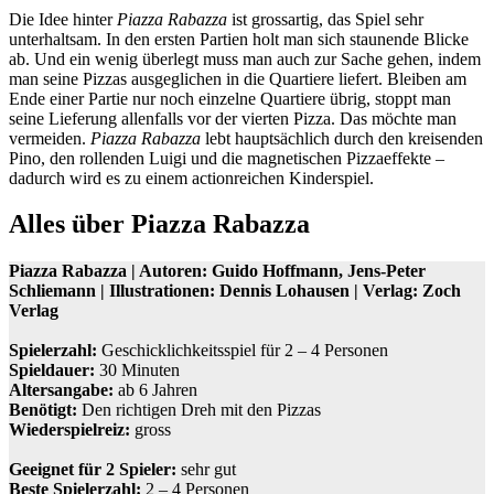
Die Idee hinter
Piazza Rabazza
ist grossartig, das Spiel sehr
unterhaltsam. In den ersten Partien holt man sich staunende Blicke
ab. Und ein wenig überlegt muss man auch zur Sache gehen, indem
man seine Pizzas ausgeglichen in die Quartiere liefert. Bleiben am
Ende einer Partie nur noch einzelne Quartiere übrig, stoppt man
seine Lieferung allenfalls vor der vierten Pizza. Das möchte man
vermeiden.
Piazza Rabazza
lebt hauptsächlich durch den kreisenden
Pino, den rollenden Luigi und die magnetischen Pizzaeffekte –
dadurch wird es zu einem actionreichen Kinderspiel.
Alles über Piazza Rabazza
Piazza Rabazza | Autoren: Guido Hoffmann, Jens-Peter
Schliemann | Illustrationen: Dennis Lohausen | Verlag: Zoch
Verlag
Spielerzahl:
Geschicklichkeitsspiel für 2 – 4 Personen
Spieldauer:
30 Minuten
Altersangabe:
ab 6 Jahren
Benötigt:
Den richtigen Dreh mit den Pizzas
Wiederspielreiz:
gross
Geeignet für 2 Spieler:
sehr gut
Beste Spielerzahl:
2 – 4 Personen