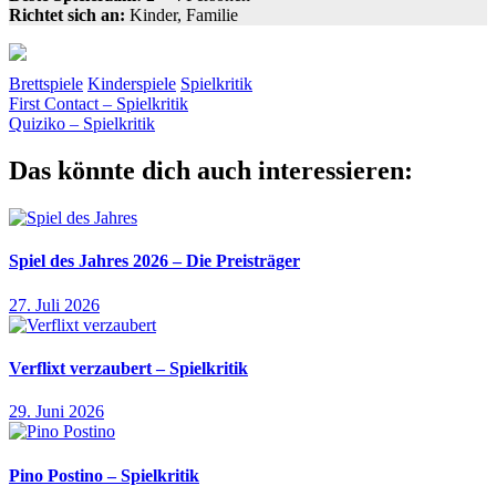
Richtet sich an:
Kinder, Familie
Brettspiele
Kinderspiele
Spielkritik
Beitragsnavigation
Vorheriger
Geschicklichkeit
First Contact – Spielkritik
Kinderspiel
Lieferung
Pizza
Zoch
Beitrag:
Nächster
Quiziko – Spielkritik
Beitrag:
Das könnte dich auch interessieren:
Spiel des Jahres 2026 – Die Preisträger
27. Juli 2026
Verflixt verzaubert – Spielkritik
29. Juni 2026
Pino Postino – Spielkritik