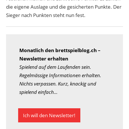
die eigene Auslage und die gesicherten Punkte. Der
Sieger nach Punkten steht nun fest.
Monatlich den brettspielblog.ch –
Newsletter erhalten
Spielend auf dem Laufenden sein.
Regelmässige Informationen erhalten.
Nichts verpassen. Kurz, knackig und
spielend einfach…
Ich will den Newsletter!