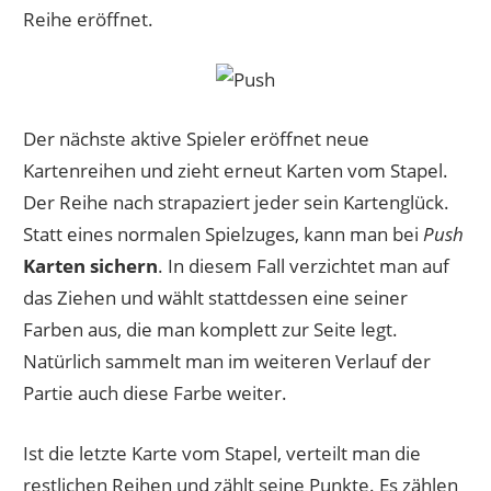
Reihe eröffnet.
Der nächste aktive Spieler eröffnet neue
Kartenreihen und zieht erneut Karten vom Stapel.
Der Reihe nach strapaziert jeder sein Kartenglück.
Statt eines normalen Spielzuges, kann man bei
Push
Karten sichern
. In diesem Fall verzichtet man auf
das Ziehen und wählt stattdessen eine seiner
Farben aus, die man komplett zur Seite legt.
Natürlich sammelt man im weiteren Verlauf der
Partie auch diese Farbe weiter.
Ist die letzte Karte vom Stapel, verteilt man die
restlichen Reihen und zählt seine Punkte. Es zählen