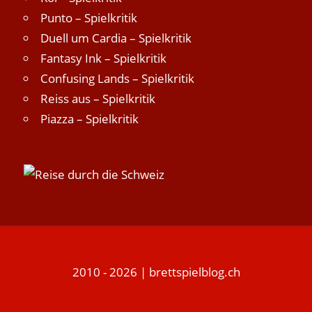
Punto – Spielkritik
Duell um Cardia – Spielkritik
Fantasy Ink – Spielkritik
Confusing Lands – Spielkritik
Reiss aus – Spielkritik
Piazza – Spielkritik
2010 - 2026 | brettspielblog.ch