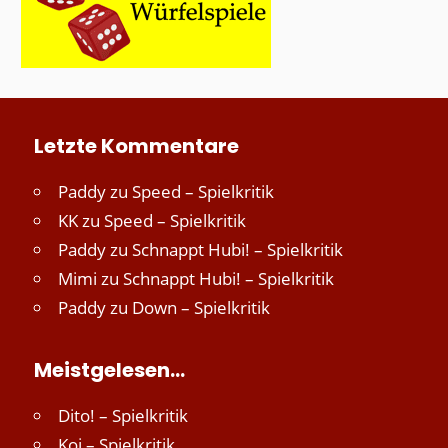
Letzte Kommentare
Paddy
zu
Speed – Spielkritik
KK
zu
Speed – Spielkritik
Paddy
zu
Schnappt Hubi! – Spielkritik
Mimi
zu
Schnappt Hubi! – Spielkritik
Paddy
zu
Down – Spielkritik
Meistgelesen…
Dito! – Spielkritik
Koi – Spielkritik