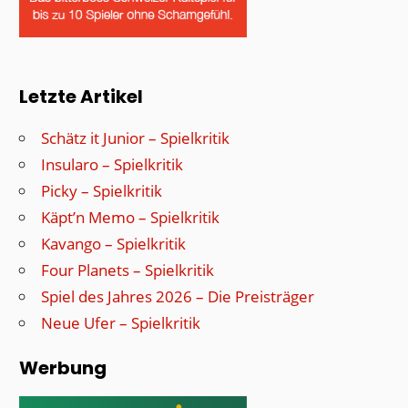
Letzte Artikel
Schätz it Junior – Spielkritik
Insularo – Spielkritik
Picky – Spielkritik
Käpt’n Memo – Spielkritik
Kavango – Spielkritik
Four Planets – Spielkritik
Spiel des Jahres 2026 – Die Preisträger
Neue Ufer – Spielkritik
Werbung