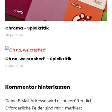
Chroma – Spielkritik
30. Juni 2026
Oh no, we crashed! – Spielkritik
23. Juni 2026
Kommentar hinterlassen
Deine E-Mail-Adresse wird nicht veröffentlicht.
Erforderliche Felder sind mit
*
markiert