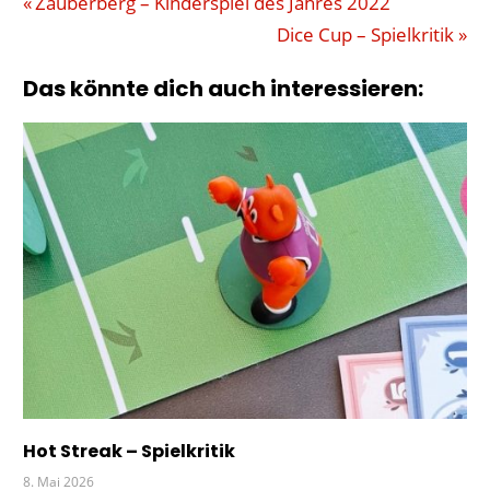
Beitragsnavigation
Vorheriger
Zauberberg – Kinderspiel des Jahres 2022
MÜLLTONNE
Beitrag:
Nächster
Dice Cup – Spielkritik
PEGASUS
Beitrag:
Das könnte dich auch interessieren:
WETTRENNEN
WREDE
Hot Streak – Spielkritik
8. Mai 2026