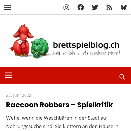
Instagram
Facebook
X
RSS-
Blue
Navigation
Feed
Zum
Inhalt
springen
Hier
brettspielbl
erfährst
du
spielend
22. Juni 2022
Paddy
mehr!
Raccoon Robbers – Spielkritik
Wehe, wenn die Waschbären in der Stadt auf
Nahrungssuche sind. Sie klettern an den Häusern