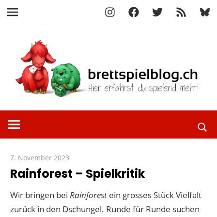
Instagram
Facebook
X
RSS-
Blue
Navigation
Feed
Zum
Inhalt
springen
Hier
brettspielbl
erfährst
du
spielend
7. November 2023
Paddy
mehr!
Rainforest – Spielkritik
Wir bringen bei
Rainforest
ein grosses Stück Vielfalt
zurück in den Dschungel. Runde für Runde suchen