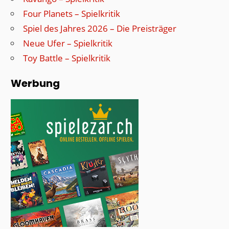
Four Planets – Spielkritik
Spiel des Jahres 2026 – Die Preisträger
Neue Ufer – Spielkritik
Toy Battle – Spielkritik
Werbung