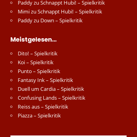
Paddy
zu
Schnappt Hubi! – Spielkritik
Mimi
zu
Schnappt Hubi! – Spielkritik
Paddy
zu
Down – Spielkritik
Meistgelesen…
Dito! – Spielkritik
Koi – Spielkritik
Punto – Spielkritik
Fantasy Ink – Spielkritik
Duell um Cardia – Spielkritik
Confusing Lands – Spielkritik
Reiss aus – Spielkritik
Piazza – Spielkritik