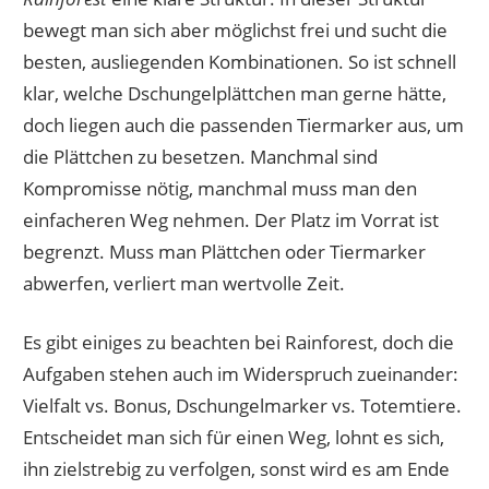
bewegt man sich aber möglichst frei und sucht die
besten, ausliegenden Kombinationen. So ist schnell
klar, welche Dschungelplättchen man gerne hätte,
doch liegen auch die passenden Tiermarker aus, um
die Plättchen zu besetzen. Manchmal sind
Kompromisse nötig, manchmal muss man den
einfacheren Weg nehmen. Der Platz im Vorrat ist
begrenzt. Muss man Plättchen oder Tiermarker
abwerfen, verliert man wertvolle Zeit.
Es gibt einiges zu beachten bei Rainforest, doch die
Aufgaben stehen auch im Widerspruch zueinander:
Vielfalt vs. Bonus, Dschungelmarker vs. Totemtiere.
Entscheidet man sich für einen Weg, lohnt es sich,
ihn zielstrebig zu verfolgen, sonst wird es am Ende