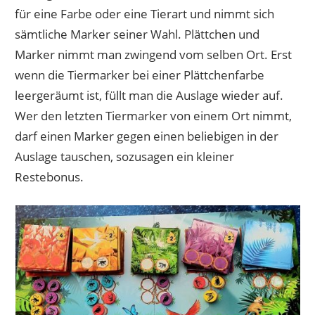
für eine Farbe oder eine Tierart und nimmt sich
sämtliche Marker seiner Wahl. Plättchen und
Marker nimmt man zwingend vom selben Ort. Erst
wenn die Tiermarker bei einer Plättchenfarbe
leergeräumt ist, füllt man die Auslage wieder auf.
Wer den letzten Tiermarker von einem Ort nimmt,
darf einen Marker gegen einen beliebigen in der
Auslage tauschen, sozusagen ein kleiner
Restebonus.