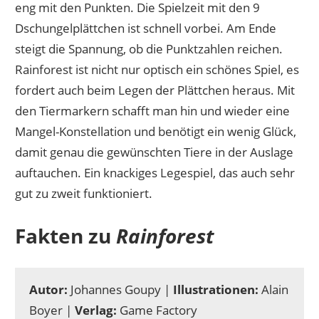
eng mit den Punkten. Die Spielzeit mit den 9
Dschungelplättchen ist schnell vorbei. Am Ende
steigt die Spannung, ob die Punktzahlen reichen.
Rainforest ist nicht nur optisch ein schönes Spiel, es
fordert auch beim Legen der Plättchen heraus. Mit
den Tiermarkern schafft man hin und wieder eine
Mangel-Konstellation und benötigt ein wenig Glück,
damit genau die gewünschten Tiere in der Auslage
auftauchen. Ein knackiges Legespiel, das auch sehr
gut zu zweit funktioniert.
Fakten zu
Rainforest
Autor:
Johannes Goupy |
Illustrationen:
Alain
Boyer |
Verlag:
Game Factory