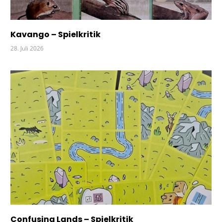
Kavango – Spielkritik
28. Juli 2026
Confusing Lands – Spielkritik