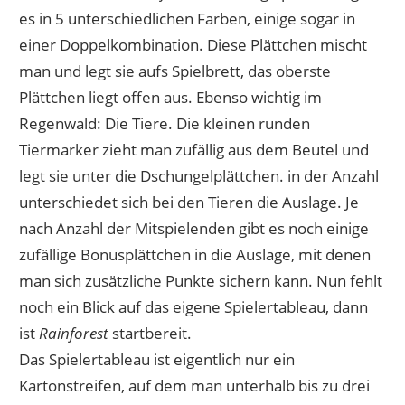
es in 5 unterschiedlichen Farben, einige sogar in
einer Doppelkombination. Diese Plättchen mischt
man und legt sie aufs Spielbrett, das oberste
Plättchen liegt offen aus. Ebenso wichtig im
Regenwald: Die Tiere. Die kleinen runden
Tiermarker zieht man zufällig aus dem Beutel und
legt sie unter die Dschungelplättchen. in der Anzahl
unterschiedet sich bei den Tieren die Auslage. Je
nach Anzahl der Mitspielenden gibt es noch einige
zufällige Bonusplättchen in die Auslage, mit denen
man sich zusätzliche Punkte sichern kann. Nun fehlt
noch ein Blick auf das eigene Spielertableau, dann
ist
Rainforest
startbereit.
Das Spielertableau ist eigentlich nur ein
Kartonstreifen, auf dem man unterhalb bis zu drei