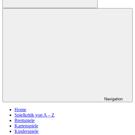
Suchen
Navigation
Home
Spielkritik von A – Z
Brettspiele
Kartenspiele
Kinderspiele