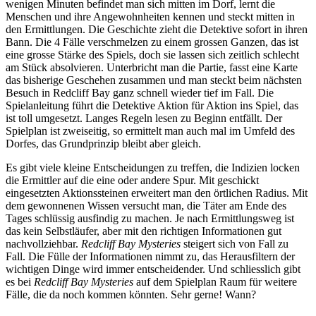
wenigen Minuten befindet man sich mitten im Dorf, lernt die
Menschen und ihre Angewohnheiten kennen und steckt mitten in
den Ermittlungen. Die Geschichte zieht die Detektive sofort in ihren
Bann. Die 4 Fälle verschmelzen zu einem grossen Ganzen, das ist
eine grosse Stärke des Spiels, doch sie lassen sich zeitlich schlecht
am Stück absolvieren. Unterbricht man die Partie, fasst eine Karte
das bisherige Geschehen zusammen und man steckt beim nächsten
Besuch in Redcliff Bay ganz schnell wieder tief im Fall. Die
Spielanleitung führt die Detektive Aktion für Aktion ins Spiel, das
ist toll umgesetzt. Langes Regeln lesen zu Beginn entfällt. Der
Spielplan ist zweiseitig, so ermittelt man auch mal im Umfeld des
Dorfes, das Grundprinzip bleibt aber gleich.
Es gibt viele kleine Entscheidungen zu treffen, die Indizien locken
die Ermittler auf die eine oder andere Spur. Mit geschickt
eingesetzten Aktionssteinen erweitert man den örtlichen Radius. Mit
dem gewonnenen Wissen versucht man, die Täter am Ende des
Tages schlüssig ausfindig zu machen. Je nach Ermittlungsweg ist
das kein Selbstläufer, aber mit den richtigen Informationen gut
nachvollziehbar.
Redcliff Bay Mysteries
steigert sich von Fall zu
Fall. Die Fülle der Informationen nimmt zu, das Herausfiltern der
wichtigen Dinge wird immer entscheidender. Und schliesslich gibt
es bei
Redcliff Bay Mysteries
auf dem Spielplan Raum für weitere
Fälle, die da noch kommen könnten. Sehr gerne! Wann?