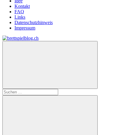
Idee
Kontakt
FAQ
Links
Datenschutzhinweis
Impressum
Zum
Inhalt
brettspielblog.ch
Hier
springen
erfährst
du
spielend
mehr!
Suchen
nach: