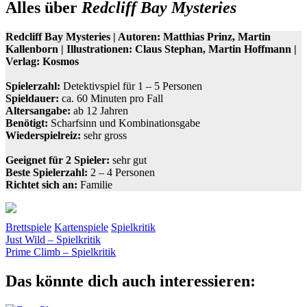
Alles über
Redcliff Bay Mysteries
Redcliff Bay Mysteries | Autoren: Matthias Prinz, Martin
Kallenborn | Illustrationen: Claus Stephan, Martin Hoffmann |
Verlag: Kosmos
Spielerzahl:
Detektivspiel für 1 – 5 Personen
Spieldauer:
ca. 60 Minuten pro Fall
Altersangabe:
ab 12 Jahren
Benötigt:
Scharfsinn und Kombinationsgabe
Wiederspielreiz:
sehr gross
Geeignet für 2 Spieler:
sehr gut
Beste Spielerzahl:
2 – 4 Personen
Richtet sich an:
Familie
Brettspiele
Kartenspiele
Spielkritik
Beitragsnavigation
Vorheriger
Detektive
Just Wild – Spielkritik
Detektivspiel
Ermittler
Fall
Kallenborn
Kosmos
Prinz
Beitrag:
Nächster
Prime Climb – Spielkritik
Beitrag:
Das könnte dich auch interessieren: