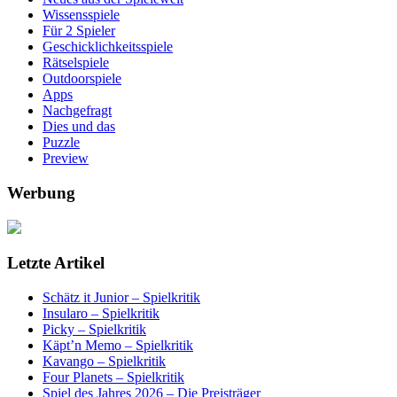
Wissensspiele
Für 2 Spieler
Geschicklichkeitsspiele
Rätselspiele
Outdoorspiele
Apps
Nachgefragt
Dies und das
Puzzle
Preview
Werbung
Letzte Artikel
Schätz it Junior – Spielkritik
Insularo – Spielkritik
Picky – Spielkritik
Käpt’n Memo – Spielkritik
Kavango – Spielkritik
Four Planets – Spielkritik
Spiel des Jahres 2026 – Die Preisträger