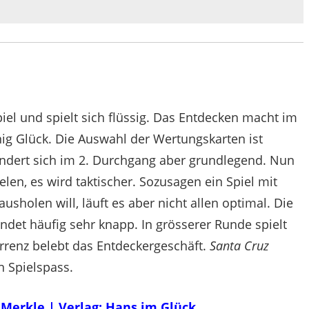
el und spielt sich flüssig. Das Entdecken macht im
ig Glück. Die Auswahl der Wertungskarten ist
rändert sich im 2. Durchgang aber grundlegend. Nun
len, es wird taktischer. Sozusagen ein Spiel mit
holen will, läuft es aber nicht allen optimal. Die
ndet häufig sehr knapp. In grösserer Runde spielt
renz belebt das Entdeckergeschäft.
Santa Cruz
n Spielspass.
 Merkle | Verlag: Hans im Glück