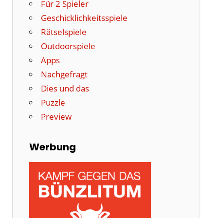
Für 2 Spieler
Geschicklichkeitsspiele
Rätselspiele
Outdoorspiele
Apps
Nachgefragt
Dies und das
Puzzle
Preview
Werbung