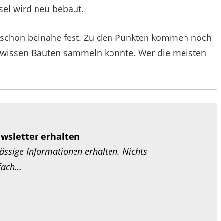
sel wird neu bebaut.
r schon beinahe fest. Zu den Punkten kommen noch
 gewissen Bauten sammeln konnte. Wer die meisten
ewsletter erhalten
ssige Informationen erhalten. Nichts
nfach…