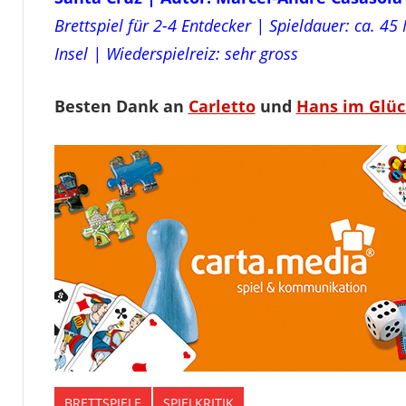
Brettspiel für 2-4 Entdecker | Spieldauer: ca. 45
Insel | Wiederspielreiz: sehr gross
Besten Dank an
Carletto
und
Hans im Glüc
BRETTSPIELE
SPIELKRITIK