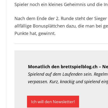
Spieler noch ein kleines Geheimnis und die In
Nach dem Ende der 2. Runde steht der Siege
allfällige Bonusplättchen dazu, die man bei
Punkte hat, gewinnt.
Monatlich den brettspielblog.ch – N
Spielend auf dem Laufenden sein. Regelmä
verpassen. Kurz, knackig und spielend ei
Ich will den Newsletter!