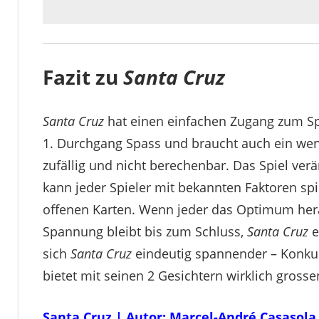
Fazit zu
Santa Cruz
Santa Cruz
hat einen einfachen Zugang zum Spi
1. Durchgang Spass und braucht auch ein wen
zufällig und nicht berechenbar. Das Spiel ve
kann jeder Spieler mit bekannten Faktoren spie
offenen Karten. Wenn jeder das Optimum heraus
Spannung bleibt bis zum Schluss,
Santa Cruz
e
sich
Santa Cruz
eindeutig spannender – Konkur
bietet mit seinen 2 Gesichtern wirklich grosse
Santa Cruz | Autor: Marcel-André Casasola