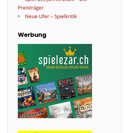
Preisträger
Neue Ufer – Spielkritik
Werbung