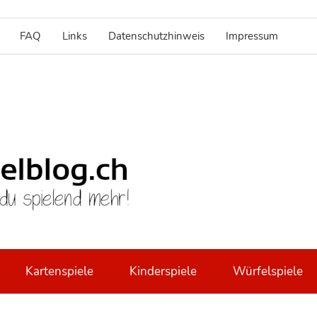
FAQ
Links
Datenschutzhinweis
Impressum
brettspie
Kartenspiele
Kinderspiele
Würfelspiele