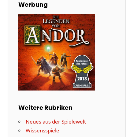
Werbung
Weitere Rubriken
Neues aus der Spielewelt
Wissensspiele