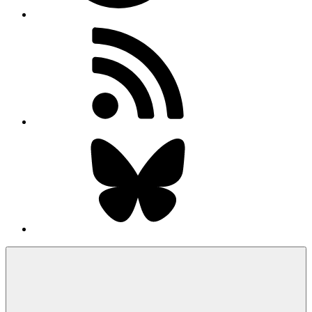
RSS-
Feed
Bluesky