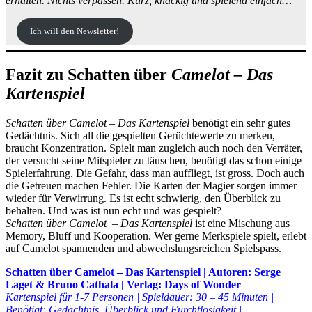
erhalten. Nichts verpassen. Kurz, knackig und spielend einfach…
Ich will den Newsletter!
Fazit zu Schatten über
Camelot – Das
Kartenspiel
Schatten über Camelot – Das Kartenspiel
benötigt ein sehr gutes
Gedächtnis. Sich all die gespielten Gerüchtewerte zu merken,
braucht Konzentration. Spielt man zugleich auch noch den Verräter,
der versucht seine Mitspieler zu täuschen, benötigt das schon einige
Spielerfahrung. Die Gefahr, dass man auffliegt, ist gross. Doch auch
die Getreuen machen Fehler. Die Karten der Magier sorgen immer
wieder für Verwirrung. Es ist echt schwierig, den Überblick zu
behalten. Und was ist nun echt und was gespielt?
Schatten über Camelot – Das Kartenspiel
ist eine Mischung aus
Memory, Bluff und Kooperation. Wer gerne Merkspiele spielt, erlebt
auf Camelot spannenden und abwechslungsreichen Spielspass.
Schatten über Camelot – Das Kartenspiel | Autoren: Serge
Laget & Bruno Cathala | Verlag: Days of Wonder
Kartenspiel für 1-7 Personen | Spieldauer: 30 – 45 Minuten |
Benötigt: Gedächtnis, Überblick und Furchtlosigkeit |