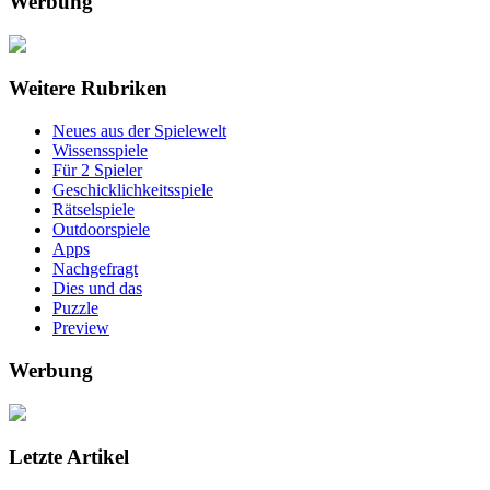
Werbung
Weitere Rubriken
Neues aus der Spielewelt
Wissensspiele
Für 2 Spieler
Geschicklichkeitsspiele
Rätselspiele
Outdoorspiele
Apps
Nachgefragt
Dies und das
Puzzle
Preview
Werbung
Letzte Artikel