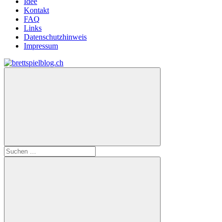
Idee
Kontakt
FAQ
Links
Datenschutzhinweis
Impressum
Zum
Inhalt
brettspielblog.ch
Hier
springen
erfährst
du
spielend
mehr!
Suchen
nach: