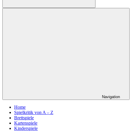
Suchen
Navigation
Home
Spielkritik von A – Z
Brettspiele
Kartenspiele
Kinderspiele