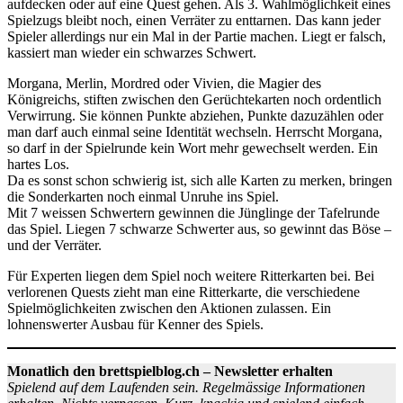
aufdecken oder auf eine Quest gehen. Als 3. Wahlmöglichkeit eines
Spielzugs bleibt noch, einen Verräter zu enttarnen. Das kann jeder
Spieler allerdings nur ein Mal in der Partie machen. Liegt er falsch,
kassiert man wieder ein schwarzes Schwert.
Morgana, Merlin, Mordred oder Vivien, die Magier des
Königreichs, stiften zwischen den Gerüchtekarten noch ordentlich
Verwirrung. Sie können Punkte abziehen, Punkte dazuzählen oder
man darf auch einmal seine Identität wechseln. Herrscht Morgana,
so darf in der Spielrunde kein Wort mehr gewechselt werden. Ein
hartes Los.
Da es sonst schon schwierig ist, sich alle Karten zu merken, bringen
die Sonderkarten noch einmal Unruhe ins Spiel.
Mit 7 weissen Schwertern gewinnen die Jünglinge der Tafelrunde
das Spiel. Liegen 7 schwarze Schwerter aus, so gewinnt das Böse –
und der Verräter.
Für Experten liegen dem Spiel noch weitere Ritterkarten bei. Bei
verlorenen Quests zieht man eine Ritterkarte, die verschiedene
Spielmöglichkeiten zwischen den Aktionen zulassen. Ein
lohnenswerter Ausbau für Kenner des Spiels.
Monatlich den brettspielblog.ch – Newsletter erhalten
Spielend auf dem Laufenden sein. Regelmässige Informationen