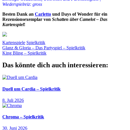
Wiederspielreiz: gross
Besten Dank an
Carletto
und Days of Wonder für ein
Rezensionsexemplar von
Schatten über Camelot – Das
Kartenspiel
!
Kartenspiele
Spielkritik
Beitragsnavigation
Vorheriger
Camelot
Glanz & Gloria – Das Partyspiel – Spielkritik
Cathala
Days
Beitrag:
Nächster
of
King Bling – Spielkritik
Beitrag:
Wonder
Gerüchte
Kartenspiel
Ritter
Schatten
Tafelrunde
Das könnte dich auch interessieren:
Duell um Cardia – Spielkritik
8. Juli 2026
Chroma – Spielkritik
30. Juni 2026