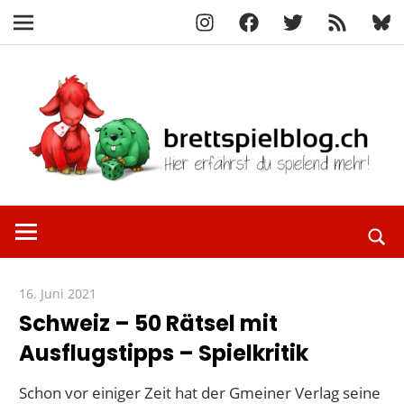
Instagram
Facebook
X
RSS-
Blue
Navigation
Feed
Zum
Inhalt
springen
Hier
brettspielbl
erfährst
du
spielend
16. Juni 2021
Paddy
mehr!
Schweiz – 50 Rätsel mit
Ausflugstipps – Spielkritik
Schon vor einiger Zeit hat der Gmeiner Verlag seine