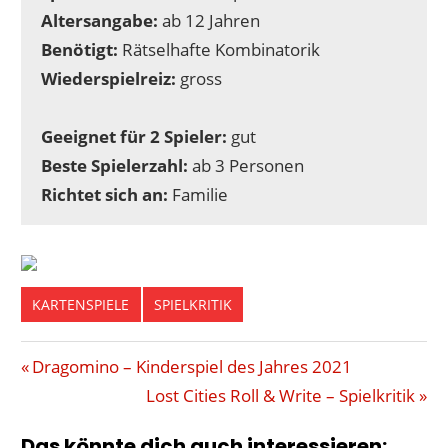
Altersangabe:
ab 12 Jahren
Benötigt:
Rätselhafte Kombinatorik
Wiederspielreiz:
gross
Geeignet für 2 Spieler:
gut
Beste Spielerzahl:
ab 3 Personen
Richtet sich an:
Familie
KARTENSPIELE
SPIELKRITIK
AUSFLUGSTIPPS
Beitragsnavigation
Vorheriger
Dragomino – Kinderspiel des Jahres 2021
GMEINER
Beitrag:
Nächster
Lost Cities Roll & Write – Spielkritik
ORTE
Beitrag:
Das könnte dich auch interessieren:
RATESPIEL