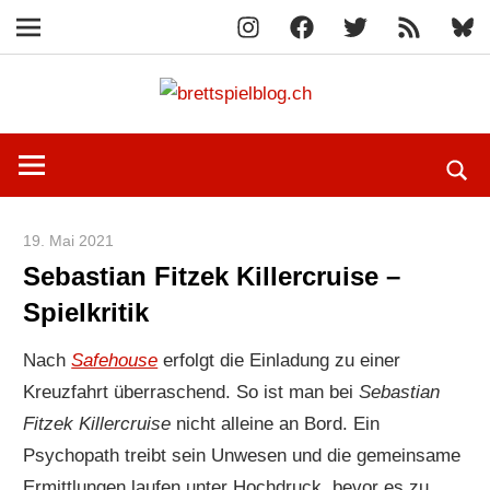
Instagram
Facebook
X
RSS-
Blue
Navigation
Feed
Zum
brettspi
Inhalt
Hier
springen
erfährst
du
spielend
19. Mai 2021
Paddy
mehr!
Sebastian Fitzek Killercruise –
Spielkritik
Nach
Safehouse
erfolgt die Einladung zu einer
Kreuzfahrt überraschend. So ist man bei
Sebastian
Fitzek Killercruise
nicht alleine an Bord. Ein
Psychopath treibt sein Unwesen und die gemeinsame
Ermittlungen laufen unter Hochdruck, bevor es zu