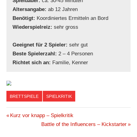
Spieldauer:
ca. 30-45 Minuten
Altersangabe:
ab 12 Jahren
Benötigt:
Koordiniertes Ermitteln an Bord
Wiederspielreiz:
sehr gross
Geeignet für 2 Spieler:
sehr gut
Beste Spielerzahl:
2 – 4 Personen
Richtet sich an:
Familie, Kenner
BRETTSPIELE
SPIELKRITIK
ERMITTLUNGEN
Beitragsnavigation
Vorheriger
Kurz vor knapp – Spielkritik
FITZEK
Beitrag:
Nächster
Battle of the Influencers – Kickstarter
KILLER
Beitrag: