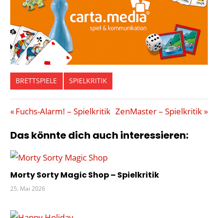
BRETTSPIELE
SPIELKRITIK
BRETTSPIEL
Beitragsnavigation
Vorheriger
Nächster
Fuchs-Alarm! – Spielkritik
ZenMaster – Spielkritik
CHARAKTERE
Beitrag:
Beitrag:
Das könnte dich auch interessieren:
D'OREY
ESTORIL
1942
HEIDELBERGER
Morty Sorty Magic Shop – Spielkritik
SPIELEVERLAG
25. Mai 2026
REZENSION
SCHAUPLATZ