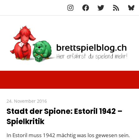
Instagram
Facebook
X
RSS-
Blue
Navigation
Feed
Zum
Inhalt
springen
Hier
brettspielbl
erfährst
du
spielend
24. November 2016
Paddy
mehr!
Stadt der Spione: Estoril 1942 –
Spielkritik
In Estoril muss 1942 mächtig was los gewesen sein.