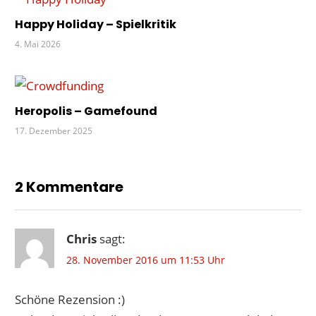
SOUSA
Happy Holiday – Spielkritik
LARA
4. Mai 2026
SPIEL
SPIELKRITIK
SPIONAGENETZ
Heropolis – Gamefound
STADT
DER
17. Dezember 2025
SPIONE
2 Kommentare
Chris
sagt:
28. November 2016 um 11:53 Uhr
Schöne Rezension :)