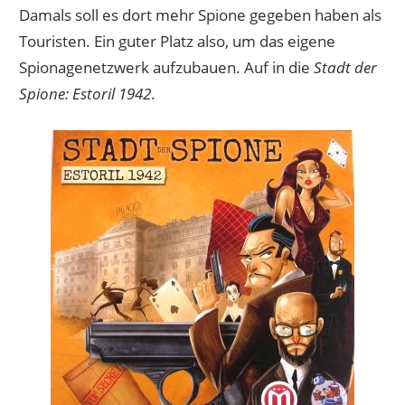
Damals soll es dort mehr Spione gegeben haben als
Touristen. Ein guter Platz also, um das eigene
Spionagenetzwerk aufzubauen. Auf in die
Stadt der
Spione: Estoril 1942
.