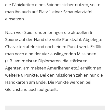
die Fähigkeiten eines Spiones sicher nutzen, sollte
man ihn auch auf Platz 1 einer Schauplatztafel
einsetzen.
Nach vier Spielrunden bringen die aktuellen 6
Spione auf der Hand die volle Punktzahl. Abgelegte
Charaktertafeln sind noch einen Punkt wert. Erfüllt
man noch eine der vier ausliegenden Missionen
(z.B. am meisten Diplomaten, die stärksten
Agenten, am meisten Amerikaner etc.) erhält man
weitere 6 Punkte. Bei den Missionen zählen nur die
Handkarten am Ende. Die Punkte werden bei
Gleichstand auch aufgeteilt.