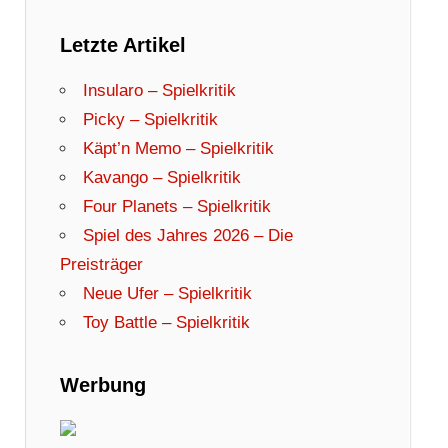
Letzte Artikel
Insularo – Spielkritik
Picky – Spielkritik
Käpt’n Memo – Spielkritik
Kavango – Spielkritik
Four Planets – Spielkritik
Spiel des Jahres 2026 – Die
Preisträger
Neue Ufer – Spielkritik
Toy Battle – Spielkritik
Werbung