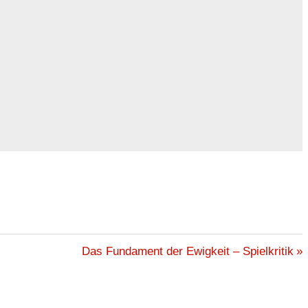
Nächster
Das Fundament der Ewigkeit – Spielkritik
Beitrag: