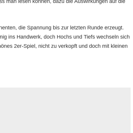
ss man lesen können, dazu die Auswirkungen auf die
enten, die Spannung bis zur letzten Runde erzeugt.
enig ins Handwerk, doch Hochs und Tiefs wechseln sich
chönes 2er-Spiel, nicht zu verkopft und doch mit kleinen