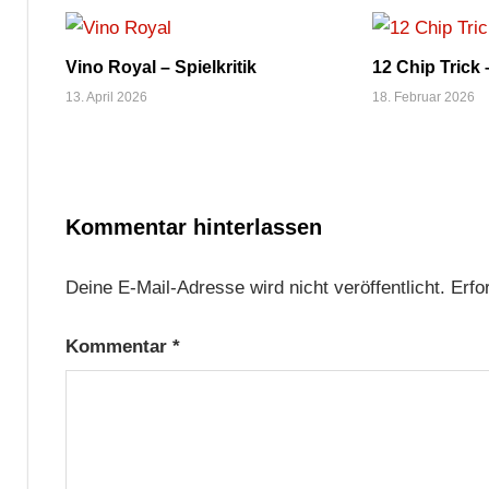
HOF
HUCH
Vino Royal – Spielkritik
12 Chip Trick –
JAPAN
13. April 2026
18. Februar 2026
NINJA
SHOGUN
SPIELFIGUREN
TA-
Kommentar hinterlassen
KE
Deine E-Mail-Adresse wird nicht veröffentlicht.
Erfo
Kommentar
*