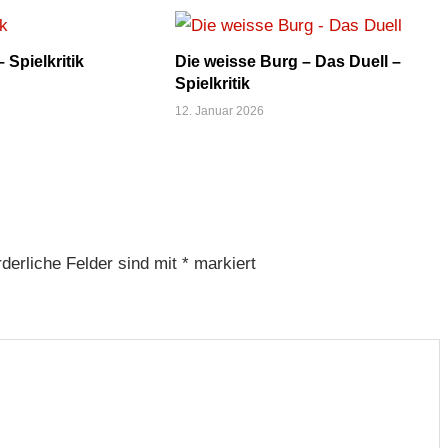
 Spielkritik
Die weisse Burg – Das Duell –
Spielkritik
12. Januar 2026
rderliche Felder sind mit
*
markiert