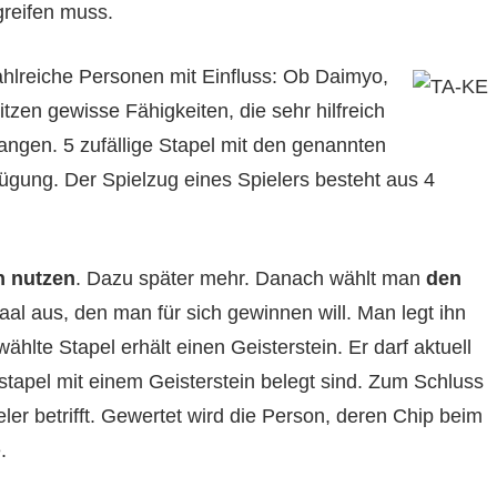
greifen muss.
ahlreiche Personen mit Einfluss: Ob Daimyo,
tzen gewisse Fähigkeiten, die sehr hilfreich
angen. 5 zufällige Stapel mit den genannten
fügung. Der Spielzug eines Spielers besteht aus 4
n nutzen
. Dazu später mehr. Danach wählt man
den
al aus, den man für sich gewinnen will. Man legt ihn
ählte Stapel erhält einen Geisterstein. Er darf aktuell
stapel mit einem Geisterstein belegt sind. Zum Schluss
eler betrifft. Gewertet wird die Person, deren Chip beim
.