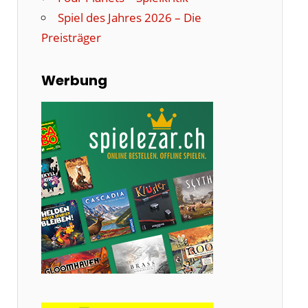
Spiel des Jahres 2026 – Die
Preisträger
Werbung