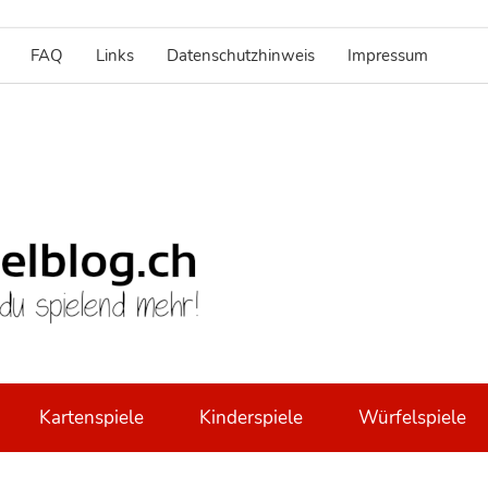
FAQ
Links
Datenschutzhinweis
Impressum
brettspie
Kartenspiele
Kinderspiele
Würfelspiele