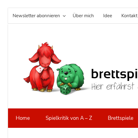
Newsletter abonnieren
Über mich
Idee
Kontakt
Zum
Inhalt
springen
Hier
erfährst
Home
Spielkritik von A – Z
Brettspiele
du
spielend
mehr!