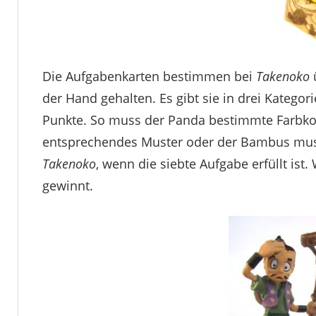
Die Aufgabenkarten bestimmen bei
Takenoko
ü
der Hand gehalten. Es gibt sie in drei Katego
Punkte. So muss der Panda bestimmte Farbkom
entsprechendes Muster oder der Bambus muss
Takenoko
, wenn die siebte Aufgabe erfüllt ist.
gewinnt.