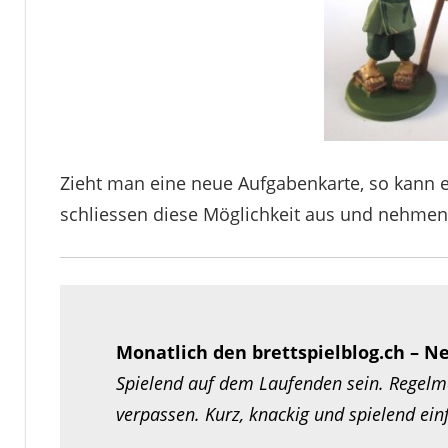
Zieht man eine neue Aufgabenkarte, so kann es
schliessen diese Möglichkeit aus und nehmen 
Monatlich den brettspielblog.ch – N
Spielend auf dem Laufenden sein. Regelmä
verpassen. Kurz, knackig und spielend ei