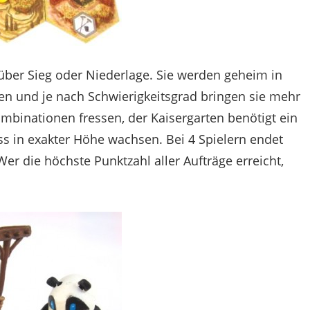
ber Sieg oder Niederlage. Sie werden geheim in
rien und je nach Schwierigkeitsgrad bringen sie mehr
binationen fressen, der Kaisergarten benötigt ein
 in exakter Höhe wachsen. Bei 4 Spielern endet
 Wer die höchste Punktzahl aller Aufträge erreicht,