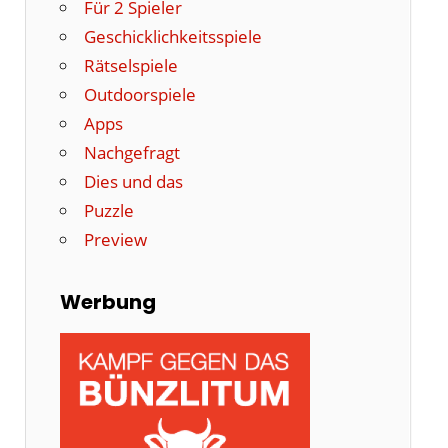
Für 2 Spieler
Geschicklichkeitsspiele
Rätselspiele
Outdoorspiele
Apps
Nachgefragt
Dies und das
Puzzle
Preview
Werbung