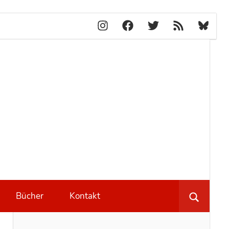
Instagram
Facebook
X
RSS-
Bluesky
Feed
lblog.ch
Bücher
Kontakt