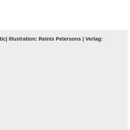
c| Illustration: Reinis Petersons | Verlag: