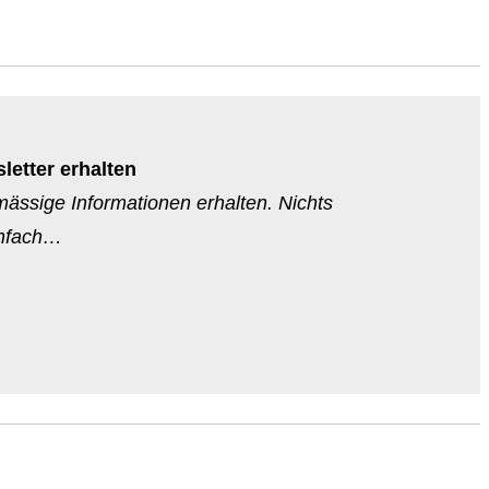
letter erhalten
ässige Informationen erhalten. Nichts
infach…