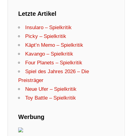
Letzte Artikel
Insularo – Spielkritik
Picky – Spielkritik
Käpt’n Memo – Spielkritik
Kavango – Spielkritik
Four Planets – Spielkritik
Spiel des Jahres 2026 – Die
Preisträger
Neue Ufer – Spielkritik
Toy Battle – Spielkritik
Werbung