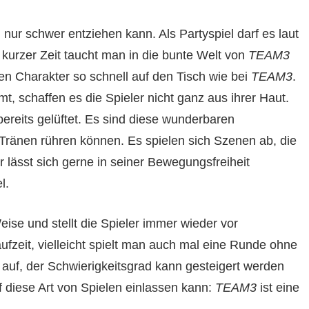
 nur schwer entziehen kann. Als Partyspiel darf es laut
kurzer Zeit taucht man in die bunte Welt von
TEAM3
en Charakter so schnell auf den Tisch wie bei
TEAM3
.
, schaffen es die Spieler nicht ganz aus ihrer Haut.
ereits gelüftet. Es sind diese wunderbaren
ränen rühren können. Es spielen sich Szenen ab, die
r lässt sich gerne in seiner Bewegungsfreiheit
l.
ise und stellt die Spieler immer wieder vor
fzeit, vielleicht spielt man auch mal eine Runde ohne
 auf, der Schwierigkeitsgrad kann gesteigert werden
diese Art von Spielen einlassen kann:
TEAM3
ist eine