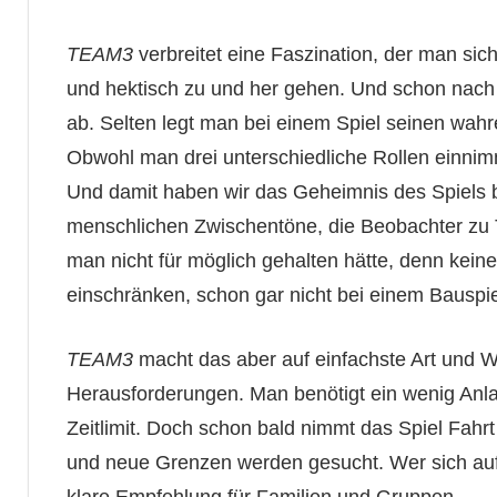
TEAM3
verbreitet eine Faszination, der man sich
und hektisch zu und her gehen. Und schon nach 
ab. Selten legt man bei einem Spiel seinen wahr
Obwohl man drei unterschiedliche Rollen einnimmt
Und damit haben wir das Geheimnis des Spiels b
menschlichen Zwischentöne, die Beobachter zu T
man nicht für möglich gehalten hätte, denn keine
einschränken, schon gar nicht bei einem Bauspie
TEAM3
macht das aber auf einfachste Art und We
Herausforderungen. Man benötigt ein wenig Anlau
Zeitlimit. Doch schon bald nimmt das Spiel Fahrt
und neue Grenzen werden gesucht. Wer sich auf 
klare Empfehlung für Familien und Gruppen.