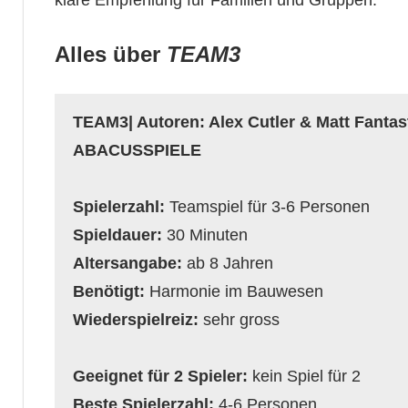
Alles über
TEAM3
TEAM3| Autoren: Alex Cutler & Matt Fantasti
ABACUSSPIELE
Spielerzahl:
Teamspiel für 3-6 Personen
Spieldauer:
30 Minuten
Altersangabe:
ab 8 Jahren
Benötigt:
Harmonie im Bauwesen
Wiederspielreiz:
sehr gross
Geeignet für 2 Spieler:
kein Spiel für 2
Beste Spielerzahl:
4-6 Personen