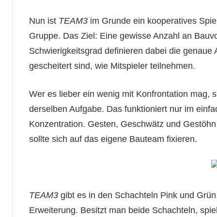
Nun ist
TEAM3
im Grunde ein kooperatives Spie
Gruppe. Das Ziel: Eine gewisse Anzahl an Bauvo
Schwierigkeitsgrad definieren dabei die genaue 
gescheitert sind, wie Mitspieler teilnehmen.
Wer es lieber ein wenig mit Konfrontation mag, s
derselben Aufgabe. Das funktioniert nur im einf
Konzentration. Gesten, Geschwätz und Gestöhn f
sollte sich auf das eigene Bauteam fixieren.
TEAM3
gibt es in den Schachteln Pink und Grün.
Erweiterung. Besitzt man beide Schachteln, spie