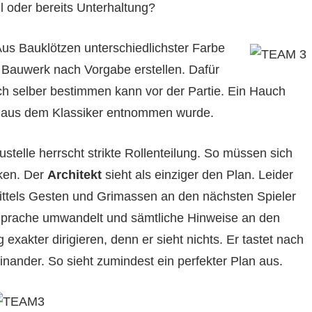
el oder bereits Unterhaltung?
us Bauklötzen unterschiedlichster Farbe
n Bauwerk nach Vorgabe erstellen. Dafür
ich selber bestimmen kann vor der Partie. Ein Hauch
orm aus dem Klassiker entnommen wurde.
ustelle herrscht strikte Rollenteilung. So müssen sich
nken. Der
Architekt
sieht als einziger den Plan. Leider
mittels Gesten und Grimassen an den nächsten Spieler
 Sprache umwandelt und sämtliche Hinweise an den
exakter dirigieren, denn er sieht nichts. Er tastet nach
feinander. So sieht zumindest ein perfekter Plan aus.