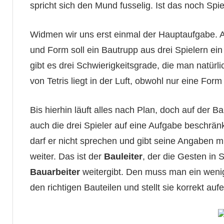
spricht sich den Mund fusselig. Ist das noch Spi
Widmen wir uns erst einmal der Hauptaufgabe. A
und Form soll ein Bautrupp aus drei Spielern ei
gibt es drei Schwierigkeitsgrade, die man natürl
von Tetris liegt in der Luft, obwohl nur eine F
Bis hierhin läuft alles nach Plan, doch auf der Ba
auch die drei Spieler auf eine Aufgabe beschrä
darf er nicht sprechen und gibt seine Angaben 
weiter. Das ist der
Bauleiter
, der die Gesten in
Bauarbeiter
weitergibt. Den muss man ein wenig 
den richtigen Bauteilen und stellt sie korrekt au