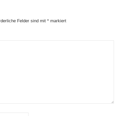
rderliche Felder sind mit
*
markiert