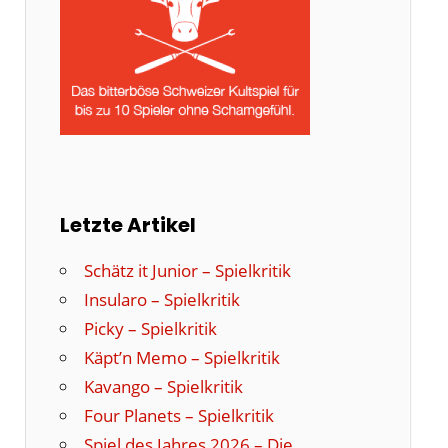
Letzte Artikel
Schätz it Junior – Spielkritik
Insularo – Spielkritik
Picky – Spielkritik
Käpt’n Memo – Spielkritik
Kavango – Spielkritik
Four Planets – Spielkritik
Spiel des Jahres 2026 – Die