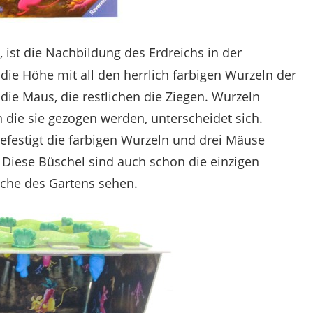
t, ist die Nachbildung des Erdreichs in der
die Höhe mit all den herrlich farbigen Wurzeln der
t die Maus, die restlichen die Ziegen. Wurzeln
in die sie gezogen werden, unterscheidet sich.
befestigt die farbigen Wurzeln und drei Mäuse
Diese Büschel sind auch schon die einzigen
äche des Gartens sehen.