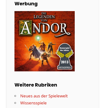
Werbung
Weitere Rubriken
Neues aus der Spielewelt
Wissensspiele