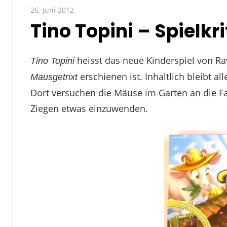
26. Juni 2012
Paddy
Tino Topini – Spielkri
heisst das neue Kinderspiel von R
Tino Topini
erschienen ist. Inhaltlich bleibt a
Mausgetrixt
Dort versuchen die Mäuse im Garten an die F
Ziegen etwas einzuwenden.