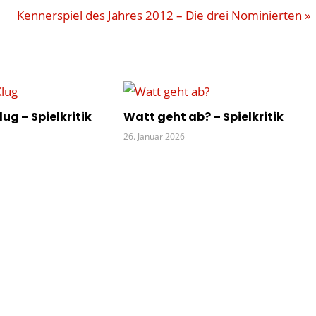
Nächster
Kennerspiel des Jahres 2012 – Die drei Nominierten
Beitrag:
lug – Spielkritik
Watt geht ab? – Spielkritik
26. Januar 2026