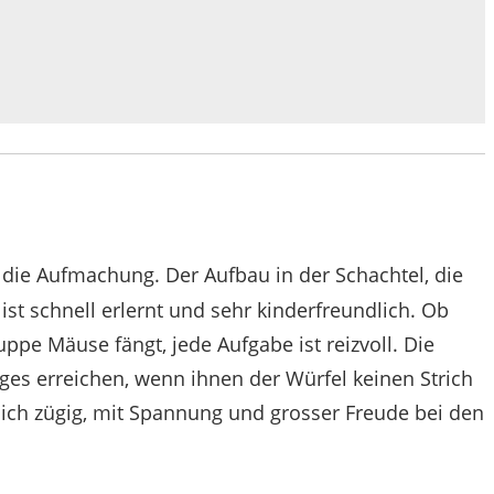
 die Aufmachung. Der Aufbau in der Schachtel, die
ist schnell erlernt und sehr kinderfreundlich. Ob
ppe Mäuse fängt, jede Aufgabe ist reizvoll. Die
ges erreichen, wenn ihnen der Würfel keinen Strich
sich zügig, mit Spannung und grosser Freude bei den