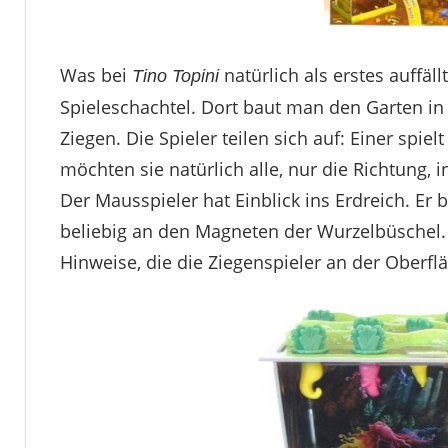
Was bei
natürlich als erstes auffäll
Tino Topini
Spieleschachtel. Dort baut man den Garten in 
Ziegen. Die Spieler teilen sich auf: Einer spiel
möchten sie natürlich alle, nur die Richtung, 
Der Mausspieler hat Einblick ins Erdreich. Er 
beliebig an den Magneten der Wurzelbüschel. 
Hinweise, die die Ziegenspieler an der Oberfl