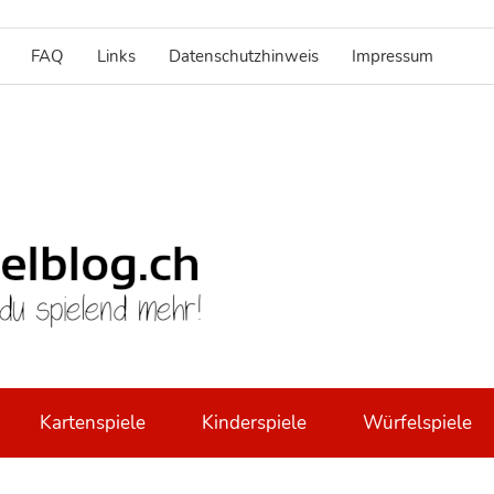
FAQ
Links
Datenschutzhinweis
Impressum
brettspie
Kartenspiele
Kinderspiele
Würfelspiele