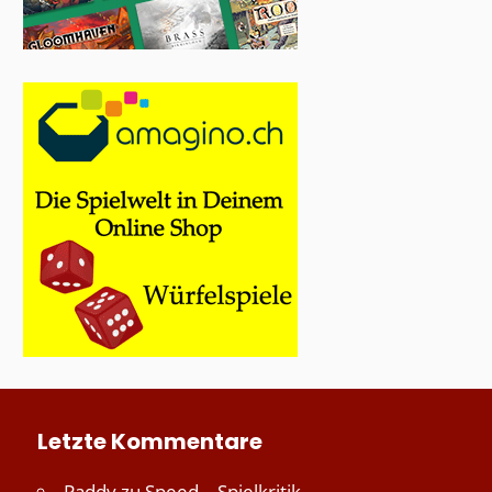
Letzte Kommentare
Paddy
zu
Speed – Spielkritik