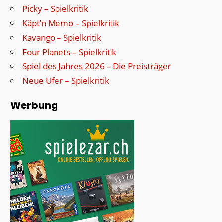
Picky – Spielkritik
Käpt’n Memo – Spielkritik
Kavango – Spielkritik
Four Planets – Spielkritik
Spiel des Jahres 2026 – Die Preisträger
Neue Ufer – Spielkritik
Werbung