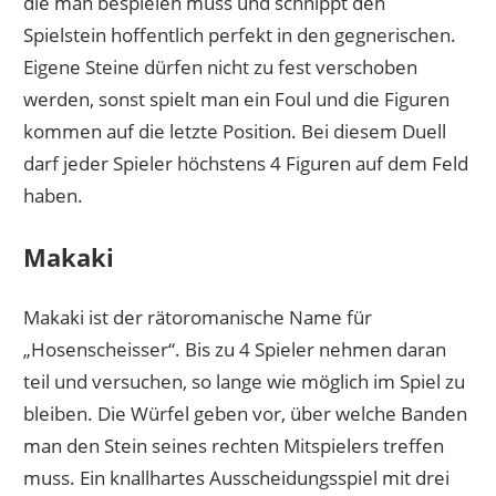
die man bespielen muss und schnippt den
Spielstein hoffentlich perfekt in den gegnerischen.
Eigene Steine dürfen nicht zu fest verschoben
werden, sonst spielt man ein Foul und die Figuren
kommen auf die letzte Position. Bei diesem Duell
darf jeder Spieler höchstens 4 Figuren auf dem Feld
haben.
Makaki
Makaki ist der rätoromanische Name für
„Hosenscheisser“. Bis zu 4 Spieler nehmen daran
teil und versuchen, so lange wie möglich im Spiel zu
bleiben. Die Würfel geben vor, über welche Banden
man den Stein seines rechten Mitspielers treffen
muss. Ein knallhartes Ausscheidungsspiel mit drei