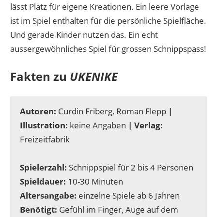
lässt Platz für eigene Kreationen. Ein leere Vorlage
ist im Spiel enthalten für die persönliche Spielfläche.
Und gerade Kinder nutzen das. Ein echt
aussergewöhnliches Spiel für grossen Schnippspass!
Fakten zu
UKENIKE
Autoren:
Curdin Friberg, Roman Flepp
|
Illustration:
keine Angaben
| Verlag:
Freizeitfabrik
Spielerzahl:
Schnippspiel für 2 bis 4 Personen
Spieldauer:
10-30 Minuten
Altersangabe:
einzelne Spiele ab 6 Jahren
Benötigt:
Gefühl im Finger, Auge auf dem