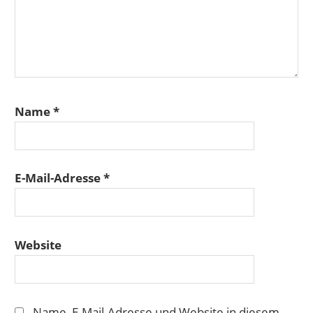
Name
*
E-Mail-Adresse
*
Website
Name, E-Mail-Adresse und Website in diesem