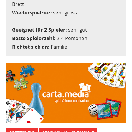
Brett
Wiederspielreiz:
sehr gross
Geeignet für 2 Spieler:
sehr gut
Beste Spielerzahl:
2-4 Personen
Richtet sich an:
Familie