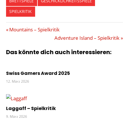
BRETTSPIELE
GESCHICKLICHKEITSSPIELE
SPIELKRITIK
SCHNIPPSPIEL
Beitragsnavigation
Vorheriger
Mountains – Spielkritik
SCHWEIZ
Beitrag:
Nächster
Adventure Island – Spielkritik
UKENIKE
Beitrag:
Das könnte dich auch interessieren:
Swiss Gamers Award 2025
12. März 2026
Laggaff – Spielkritik
9. März 2026