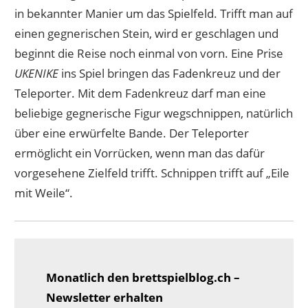
in bekannter Manier um das Spielfeld. Trifft man auf
einen gegnerischen Stein, wird er geschlagen und
beginnt die Reise noch einmal von vorn. Eine Prise
UKENIKE
ins Spiel bringen das Fadenkreuz und der
Teleporter. Mit dem Fadenkreuz darf man eine
beliebige gegnerische Figur wegschnippen, natürlich
über eine erwürfelte Bande. Der Teleporter
ermöglicht ein Vorrücken, wenn man das dafür
vorgesehene Zielfeld trifft. Schnippen trifft auf „Eile
mit Weile“.
Monatlich den brettspielblog.ch –
Newsletter erhalten