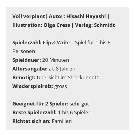
Voll verplant| Autor: Hisashi Hayashi |
Illustration: Olga Cress | Verlag: Schmidt
Spielerzahl:
Flip & Write – Spiel für 1 bis 6
Personen
Spieldauer:
20 Minuten
Altersangabe:
ab 8 Jahren
Benötigt:
Übersicht im Streckennetz
Wiederspielreiz:
gross
Geeignet für 2 Spieler:
sehr gut
Beste Spielerzahl:
1 bis 6 Spieler
Richtet sich an:
Familien