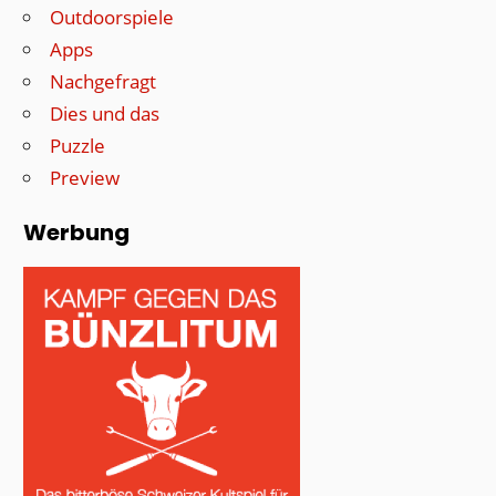
Outdoorspiele
Apps
Nachgefragt
Dies und das
Puzzle
Preview
Werbung