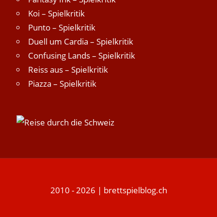
Koi – Spielkritik
Punto – Spielkritik
Duell um Cardia – Spielkritik
Confusing Lands – Spielkritik
Reiss aus – Spielkritik
Piazza – Spielkritik
2010 - 2026 | brettspielblog.ch