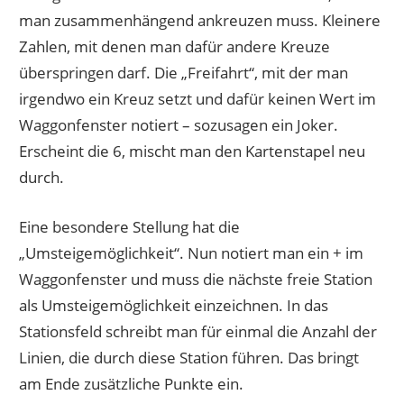
man zusammenhängend ankreuzen muss. Kleinere
Zahlen, mit denen man dafür andere Kreuze
überspringen darf. Die „Freifahrt“, mit der man
irgendwo ein Kreuz setzt und dafür keinen Wert im
Waggonfenster notiert – sozusagen ein Joker.
Erscheint die 6, mischt man den Kartenstapel neu
durch.
Eine besondere Stellung hat die
„Umsteigemöglichkeit“. Nun notiert man ein + im
Waggonfenster und muss die nächste freie Station
als Umsteigemöglichkeit einzeichnen. In das
Stationsfeld schreibt man für einmal die Anzahl der
Linien, die durch diese Station führen. Das bringt
am Ende zusätzliche Punkte ein.