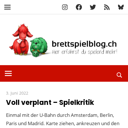
Instagram
Facebook
X
RSS-
Blue
Navigation
Feed
Zum
Inhalt
springen
Hier
brettspielbl
erfährst
du
spielend
3. Juni 2022
Paddy
mehr!
Voll verplant – Spielkritik
Einmal mit der U-Bahn durch Amsterdam, Berlin,
Paris und Madrid. Karte ziehen, ankreuzen und den