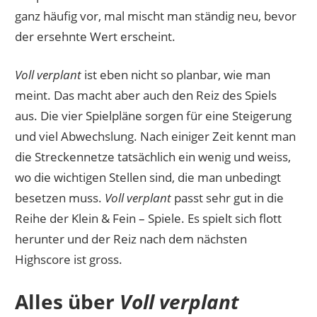
ganz häufig vor, mal mischt man ständig neu, bevor
der ersehnte Wert erscheint.
Voll verplant
ist eben nicht so planbar, wie man
meint. Das macht aber auch den Reiz des Spiels
aus. Die vier Spielpläne sorgen für eine Steigerung
und viel Abwechslung. Nach einiger Zeit kennt man
die Streckennetze tatsächlich ein wenig und weiss,
wo die wichtigen Stellen sind, die man unbedingt
besetzen muss.
Voll verplant
passt sehr gut in die
Reihe der Klein & Fein – Spiele. Es spielt sich flott
herunter und der Reiz nach dem nächsten
Highscore ist gross.
Alles über
Voll verplant