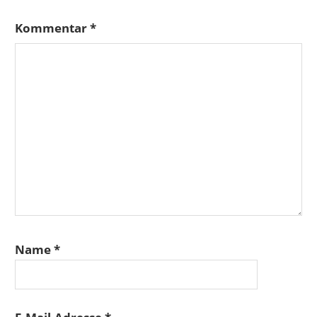
Kommentar
*
Name
*