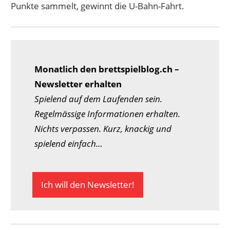
Punkte sammelt, gewinnt die U-Bahn-Fahrt.
Monatlich den brettspielblog.ch –
Newsletter erhalten
Spielend auf dem Laufenden sein.
Regelmässige Informationen erhalten.
Nichts verpassen. Kurz, knackig und
spielend einfach…
Ich will den Newsletter!