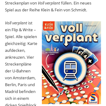
Streckenplan von
Voll verplant
füllen. Ein neues
Spiel aus der Reihe Klein & Fein von Schmidt.
Voll verplant
ist
ein Flip & Write –
Spiel. Alle spielen
gleichzeitig: Karte
aufdecken,
ankreuzen. Vier
Streckenpläne
der U-Bahnen
von Amsterdam,
Berlin, Paris und
Madrid befinden
sich in einem
dicken Spielblock