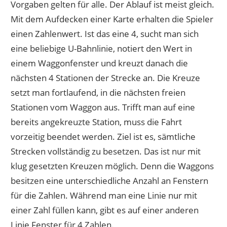
Vorgaben gelten für alle. Der Ablauf ist meist gleich.
Mit dem Aufdecken einer Karte erhalten die Spieler
einen Zahlenwert. Ist das eine 4, sucht man sich
eine beliebige U-Bahnlinie, notiert den Wert in
einem Waggonfenster und kreuzt danach die
nächsten 4 Stationen der Strecke an. Die Kreuze
setzt man fortlaufend, in die nächsten freien
Stationen vom Waggon aus. Trifft man auf eine
bereits angekreuzte Station, muss die Fahrt
vorzeitig beendet werden. Ziel ist es, sämtliche
Strecken vollständig zu besetzen. Das ist nur mit
klug gesetzten Kreuzen möglich. Denn die Waggons
besitzen eine unterschiedliche Anzahl an Fenstern
für die Zahlen. Während man eine Linie nur mit
einer Zahl füllen kann, gibt es auf einer anderen
Linie Fenster für 4 Zahlen.