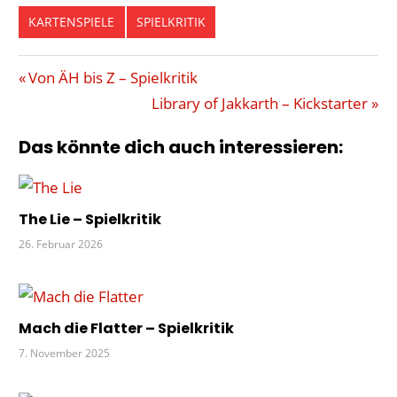
KARTENSPIELE
SPIELKRITIK
EINSCHÄTZEN
Beitragsnavigation
Vorheriger
Von ÄH bis Z – Spielkritik
KOOPERATIV
Beitrag:
Nächster
Library of Jakkarth – Kickstarter
REIHENFOLGE
Beitrag:
Das könnte dich auch interessieren:
ZÄHLEN
ZEIT
ZOCH
The Lie – Spielkritik
26. Februar 2026
Mach die Flatter – Spielkritik
7. November 2025