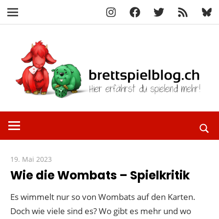
Instagram
Facebook
X
RSS-
Blue
Navigation
Feed
Zum
Inhalt
springen
Hier
brettspielbl
erfährst
du
spielend
19. Mai 2023
Paddy
mehr!
Wie die Wombats – Spielkritik
Es wimmelt nur so von Wombats auf den Karten.
Doch wie viele sind es? Wo gibt es mehr und wo