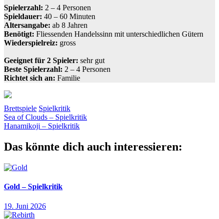
Spielerzahl:
2 – 4 Personen
Spieldauer:
40 – 60 Minuten
Altersangabe:
ab 8 Jahren
Benötigt:
Fliessenden Handelssinn mit unterschiedlichen Gütern
Wiederspielreiz:
gross
Geeignet für 2 Spieler:
sehr gut
Beste Spielerzahl:
2 – 4 Personen
Richtet sich an:
Familie
Brettspiele
Spielkritik
Beitragsnavigation
Vorheriger
Fluss
Sea of Clouds – Spielkritik
Gebäude
Geld
Güter
Handel
Herrscher
Knizia
Piatnik
Schiffe
Waren
Beitrag:
Nächster
Hanamikoji – Spielkritik
Beitrag:
Das könnte dich auch interessieren:
Gold – Spielkritik
19. Juni 2026