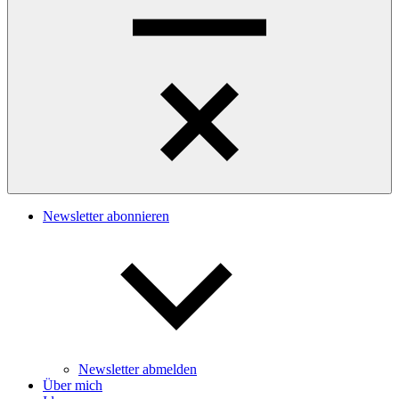
Navigation
Newsletter abonnieren
Newsletter abmelden
Über mich