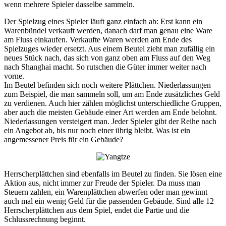
wenn mehrere Spieler dasselbe sammeln.
Der Spielzug eines Spieler läuft ganz einfach ab: Erst kann ein
Warenbündel verkauft werden, danach darf man genau eine Ware
am Fluss einkaufen. Verkaufte Waren werden am Ende des
Spielzuges wieder ersetzt. Aus einem Beutel zieht man zufällig ein
neues Stück nach, das sich von ganz oben am Fluss auf den Weg
nach Shanghai macht. So rutschen die Güter immer weiter nach
vorne.
Im Beutel befinden sich noch weitere Plättchen. Niederlassungen
zum Beispiel, die man sammeln soll, um am Ende zusätzliches Geld
zu verdienen. Auch hier zählen möglichst unterschiedliche Gruppen,
aber auch die meisten Gebäude einer Art werden am Ende belohnt.
Niederlassungen versteigert man. Jeder Spieler gibt der Reihe nach
ein Angebot ab, bis nur noch einer übrig bleibt. Was ist ein
angemessener Preis für ein Gebäude?
Herrscherplättchen sind ebenfalls im Beutel zu finden. Sie lösen eine
Aktion aus, nicht immer zur Freude der Spieler. Da muss man
Steuern zahlen, ein Warenplättchen abwerfen oder man gewinnt
auch mal ein wenig Geld für die passenden Gebäude. Sind alle 12
Herrscherplättchen aus dem Spiel, endet die Partie und die
Schlussrechnung beginnt.