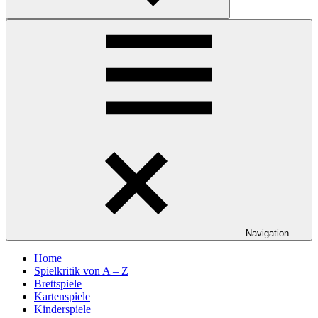
Suchen
Navigation
Home
Spielkritik von A – Z
Brettspiele
Kartenspiele
Kinderspiele