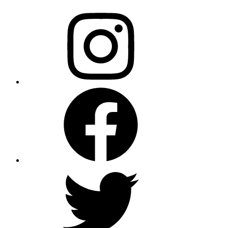
Instagram
Facebook
X