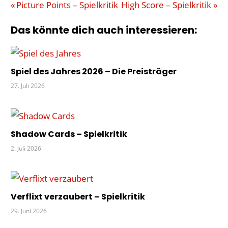
Beitragsnavigation
Vorheriger
Nächster
Picture Points – Spielkritik
High Score – Spielkritik
BERG
Beitrag:
Beitrag:
Das könnte dich auch interessieren:
KINDERSPIEL
KUGELN
WETTLAUF
Spiel des Jahres 2026 – Die Preisträger
ZAUBERER
27. Juli 2026
Shadow Cards – Spielkritik
2. Juli 2026
Verflixt verzaubert – Spielkritik
29. Juni 2026