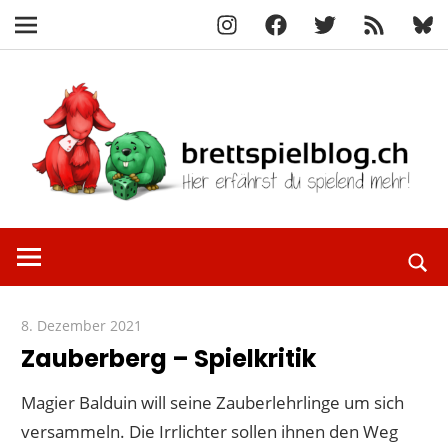
Instagram
Facebook
X
RSS-
Blue
Navigation
Feed
Zum
Inhalt
springen
Hier
brettspielbl
erfährst
du
spielend
8. Dezember 2021
Paddy
mehr!
Zauberberg – Spielkritik
Magier Balduin will seine Zauberlehrlinge um sich
versammeln. Die Irrlichter sollen ihnen den Weg