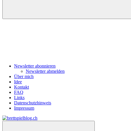
Navigation
Newsletter abonnieren
Newsletter abmelden
Über mich
Idee
Kontakt
FAQ
Links
Datenschutzhinweis
Impressum
Zum
Inhalt
brettspielblog.ch
Hier
springen