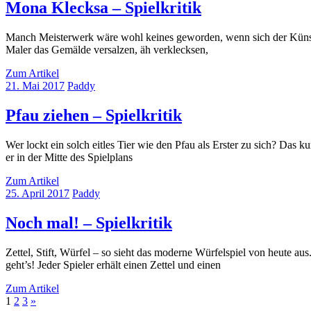
Mona Klecksa – Spielkritik
Manch Meisterwerk wäre wohl keines geworden, wenn sich der Künstler 
Maler das Gemälde versalzen, äh verklecksen,
Zum Artikel
21. Mai 2017
Paddy
Pfau ziehen – Spielkritik
Wer lockt ein solch eitles Tier wie den Pfau als Erster zu sich? Das
er in der Mitte des Spielplans
Zum Artikel
25. April 2017
Paddy
Noch mal! – Spielkritik
Zettel, Stift, Würfel – so sieht das moderne Würfelspiel von heute au
geht’s! Jeder Spieler erhält einen Zettel und einen
Zum Artikel
Seitennummerierung
Nächste
1
2
3
»