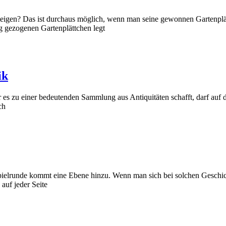
igen? Das ist durchaus möglich, wenn man seine gewonnen Gartenplätt
ig gezogenen Gartenplättchen legt
ik
r es zu einer bedeutenden Sammlung aus Antiquitäten schafft, darf au
ch
ielrunde kommt eine Ebene hinzu. Wenn man sich bei solchen Geschickli
 auf jeder Seite