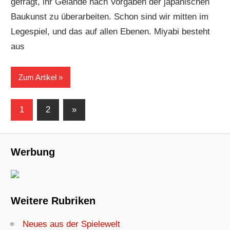
gefragt, ihr Gelände nach Vorgaben der japanischen
Baukunst zu überarbeiten. Schon sind wir mitten im
Legespiel, und das auf allen Ebenen. Miyabi besteht
aus
Zum Artikel
Seitennummerierung
Nächste
1
2
»
Beiträge
der
Beiträge
Werbung
Weitere Rubriken
Neues aus der Spielewelt