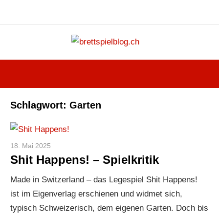
Instagram
Facebook
X
RSS-
Blue
Navigation
Feed
Zum
brettspi
Inhalt
Hier
springen
erfährst
du
spielend
Schlagwort:
Garten
mehr!
18. Mai 2025
Paddy
Shit Happens! – Spielkritik
Made in Switzerland – das Legespiel Shit Happens!
ist im Eigenverlag erschienen und widmet sich,
typisch Schweizerisch, dem eigenen Garten. Doch bis