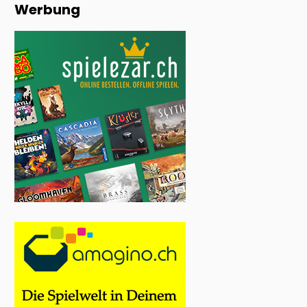
Werbung