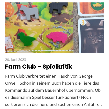
20. Juni 2023
Paddy
Farm Club – Spielkritik
Farm Club verbreitet einen Hauch von George
Orwell. Schon in seinem Buch haben die Tiere das
Kommando auf dem Bauernhof übernommen. Ob
es diesmal im Spiel besser funktioniert? Noch
sortieren sich die Tiere und suchen einen Anführer.