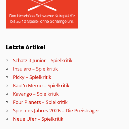
Letzte Artikel
Schätz it Junior – Spielkritik
Insularo – Spielkritik
Picky – Spielkritik
Käpt’n Memo – Spielkritik
Kavango – Spielkritik
Four Planets – Spielkritik
Spiel des Jahres 2026 – Die Preisträger
Neue Ufer – Spielkritik