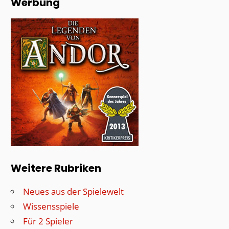
Werbung
Weitere Rubriken
Neues aus der Spielewelt
Wissensspiele
Für 2 Spieler