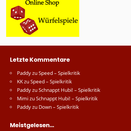
Letzte Kommentare
Paddy
zu
Speed – Spielkritik
KK
zu
Speed – Spielkritik
Paddy
zu
Schnappt Hubi! – Spielkritik
Mimi
zu
Schnappt Hubi! – Spielkritik
Paddy
zu
Down – Spielkritik
Meistgelesen…