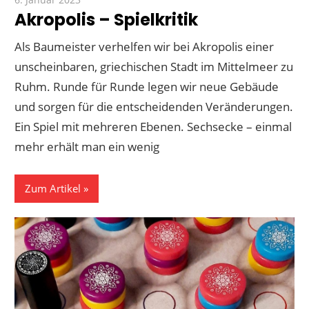
Akropolis – Spielkritik
Als Baumeister verhelfen wir bei Akropolis einer
unscheinbaren, griechischen Stadt im Mittelmeer zu
Ruhm. Runde für Runde legen wir neue Gebäude
und sorgen für die entscheidenden Veränderungen.
Ein Spiel mit mehreren Ebenen. Sechsecke – einmal
mehr erhält man ein wenig
Zum Artikel