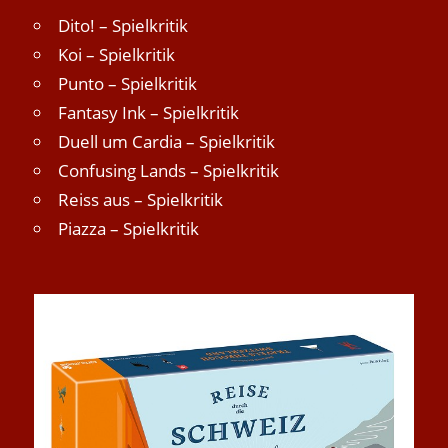
Dito! – Spielkritik
Koi – Spielkritik
Punto – Spielkritik
Fantasy Ink – Spielkritik
Duell um Cardia – Spielkritik
Confusing Lands – Spielkritik
Reiss aus – Spielkritik
Piazza – Spielkritik