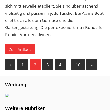
sich mittlerweile etabliert. Sie sind überraschend
vielseitig und passen in jede Tasche. Bei Ab ins Beet
dreht sich alles um Gemüse und die
Gartengestaltung. Die perfektioniert man Runde für
Runde. Von den kleinen
Zum Artikel
Seitennummerierung
Vorherige
Nächste
«
1
2
3
4
…
16
»
Beiträge
Beiträge
der
Beiträge
Werbung
Weitere Rubriken