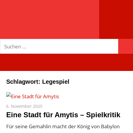
spielend
mehr!
Suchen
Suc
nach:
Schlagwort:
Legespiel
6. November 2025
Paddy
Eine Stadt für Amytis – Spielkritik
Für seine Gemahlin macht der König von Babylon