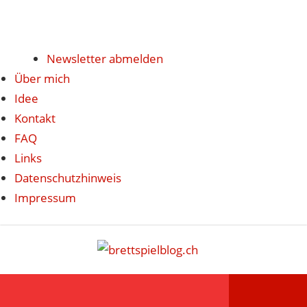
Newsletter abmelden
Über mich
Idee
Kontakt
FAQ
Links
Datenschutzhinweis
Impressum
Zum
brettspi
Inhalt
Hier
springen
erfährst
du