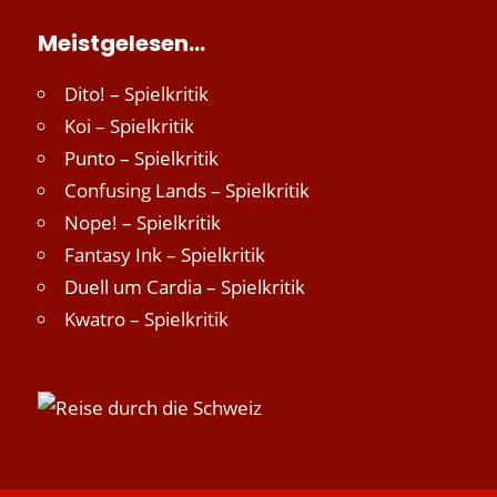
Meistgelesen…
Dito! – Spielkritik
Koi – Spielkritik
Punto – Spielkritik
Confusing Lands – Spielkritik
Nope! – Spielkritik
Fantasy Ink – Spielkritik
Duell um Cardia – Spielkritik
Kwatro – Spielkritik