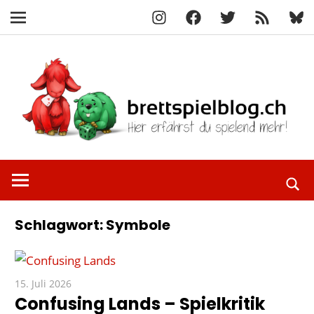
Instagram
Facebook
X
RSS-
Blue
Navigation
Feed
Zum
Inhalt
springen
Hier
brettspielbl
erfährst
du
spielend
Schlagwort:
Symbole
mehr!
15. Juli 2026
Paddy
Confusing Lands – Spielkritik