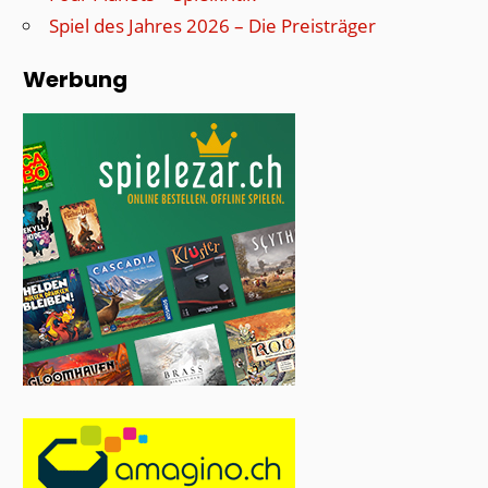
Spiel des Jahres 2026 – Die Preisträger
Werbung