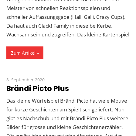
Meister von schnellen Reaktionsspielen und
schneller Auffassungsgabe (Halli Galli, Crazy Cups).
Da haut auch Clack! Family in dieselbe Kerbe.
Wachsam sein und zugreifen! Das kleine Kartenspiel
Zum Artikel
8. September 2020
Paddy
Brändi Picto Plus
Das kleine Würfelspiel Brändi Picto hat viele Motive
für kurze Geschichten am Spieltisch geliefert. Nun
gibt es Nachschub und mit Brändi Picto Plus weitere
Bilder für grosse und kleine Geschichtenerzähler.
Für zusätzliche phantastische Abenteuer. Auf das