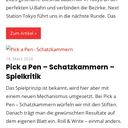
perfekten U-Bahn und verbinden die Bezirke. Next
Station Tokyo führt uns in die nächste Runde. Das
Zum Artikel
18. März 2024
Paddy
Pick a Pen – Schatzkammern –
Spielkritik
Das Spielprinzip ist bekannt, wird hier aber mit
einem neuen Mechanismus umgesetzt. Bei Pick a
Pen – Schatzkammern würfeln wir mit den Stiften.
Danach trägt man die gewünschten Resultate auf
dem eigenen Blatt ein. Roll & Write – einmal anders.