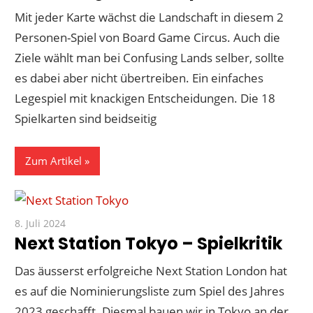
Mit jeder Karte wächst die Landschaft in diesem 2
Personen-Spiel von Board Game Circus. Auch die
Ziele wählt man bei Confusing Lands selber, sollte
es dabei aber nicht übertreiben. Ein einfaches
Legespiel mit knackigen Entscheidungen. Die 18
Spielkarten sind beidseitig
Zum Artikel
8. Juli 2024
Paddy
Next Station Tokyo – Spielkritik
Das äusserst erfolgreiche Next Station London hat
es auf die Nominierungsliste zum Spiel des Jahres
2023 geschafft. Diesmal bauen wir in Tokyo an der