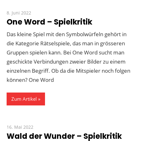
8. Juni 2022
Paddy
One Word – Spielkritik
Das kleine Spiel mit den Symbolwürfeln gehört in
die Kategorie Rätselspiele, das man in grösseren
Gruppen spielen kann. Bei One Word sucht man
geschickte Verbindungen zweier Bilder zu einem
einzelnen Begriff. Ob da die Mitspieler noch folgen
können? One Word
Zum Artikel
16. Mai 2022
Paddy
Wald der Wunder – Spielkritik