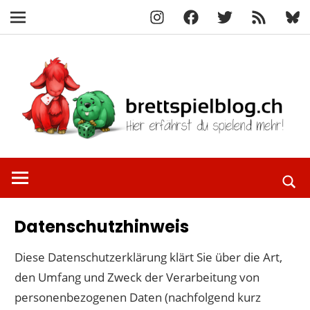
Instagram
Facebook
X
RSS-
Blue
Navigation
Feed
Zum
Inhalt
springen
Hier
brettspielbl
erfährst
du
spielend
Datenschutzhinweis
mehr!
Diese Datenschutzerklärung klärt Sie über die Art,
den Umfang und Zweck der Verarbeitung von
personenbezogenen Daten (nachfolgend kurz