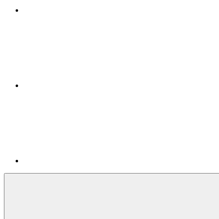
RSS-
Feed
Bluesky