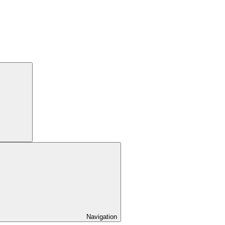
Navigation