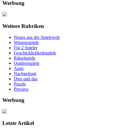
Werbung
Weitere Rubriken
Neues aus der Spielewelt
Wissensspiele
Für 2 Spieler
Geschicklichkeitsspiele
Rätselspiele
Outdoorspiele
Apps
Nachgefragt
Dies und das
Puzzle
Preview
Werbung
Letzte Artikel