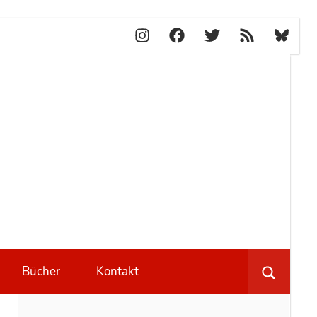
Instagram
Facebook
X
RSS-
Bluesky
Feed
lblog.ch
Bücher
Kontakt