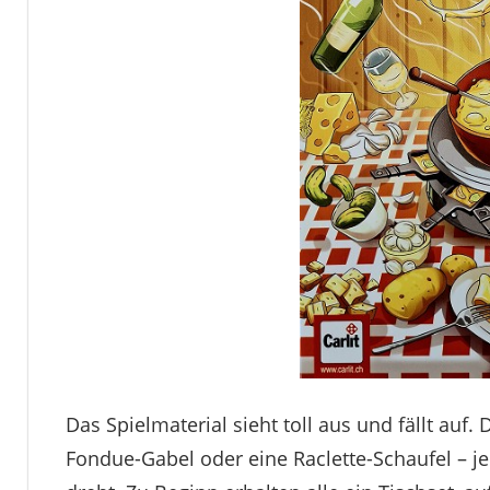
Das Spielmaterial sieht toll aus und fällt auf.
Fondue-Gabel oder eine Raclette-Schaufel – j