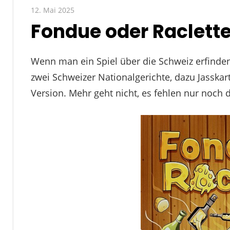
12. Mai 2025
Paddy
Fondue oder Raclette 
Wenn man ein Spiel über die Schweiz erfind
zwei Schweizer Nationalgerichte, dazu Jasska
Version. Mehr geht nicht, es fehlen nur noch d