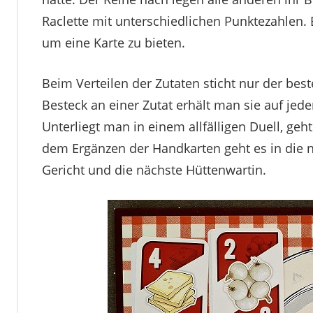
Raclette mit unterschiedlichen Punktezahlen. 
um eine Karte zu bieten.
Beim Verteilen der Zutaten sticht nur der best
Besteck an einer Zutat erhält man sie auf jede
Unterliegt man in einem allfälligen Duell, ge
dem Ergänzen der Handkarten geht es in die 
Gericht und die nächste Hüttenwartin.