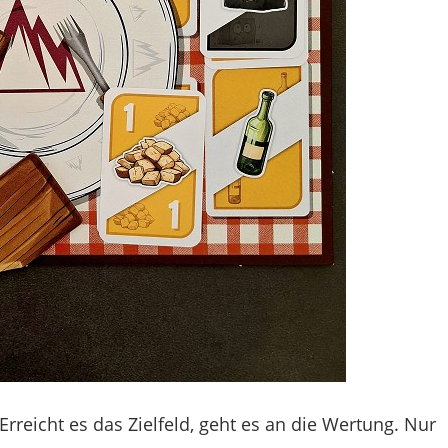
reicht es das Zielfeld, geht es an die Wertung. Nur