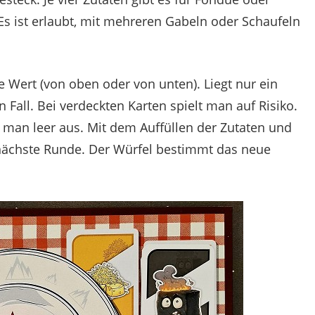
Es ist erlaubt, mit mehreren Gabeln oder Schaufeln
e Wert (von oben oder von unten). Liegt nur ein
n Fall. Bei verdeckten Karten spielt man auf Risiko.
ht man leer aus. Mit dem Auffüllen der Zutaten und
nächste Runde. Der Würfel bestimmt das neue