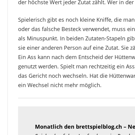
der höchste Wert jeder Zutat zählt. Wer in d
Spielerisch gibt es noch kleine Kniffe, die ma
oder das falsche Besteck verwendet, muss ei
als Minuspunkt. In beiden Zutaten-Stapeln gib
sie einer anderen Person auf eine Zutat. Sie z
Ein Ass kann nach dem Entscheid der Hüttenwa
genutzt werden. Spielt man rechtzeitig ein A
das Gericht noch wechseln. Hat die Hüttenwarti
ein Wechsel nicht mehr möglich.
Monatlich den brettspielblog.ch – N