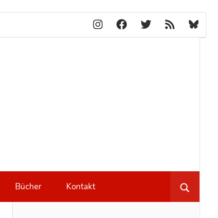
Instagram
Facebook
X
RSS-
Bluesky
Feed
lblog.ch
Bücher
Kontakt