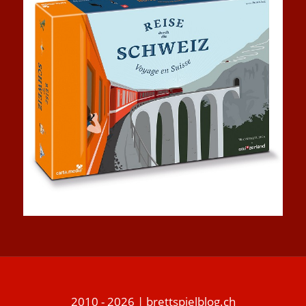
2010 - 2026 | brettspielblog.ch