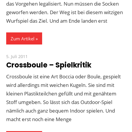
das Vorgehen legalisiert. Nun müssen die Socken
geworfen werden. Der Weg ist bei diesem witzigen
Wurfspiel das Ziel. Und am Ende landen erst
Zum Artikel
5. Juli 2011
Paddy
Crossboule – Spielkritik
Crossboule ist eine Art Boccia oder Boule, gespielt
wird allerdings mit weichen Kugeln. Sie sind mit
kleinen Plastikteilchen gefüllt und mit genähtem
Stoff umgeben. So lässt sich das Outdoor-Spiel
nämlich auch ganz bequem Indoor spielen. Und
macht erst noch eine Menge