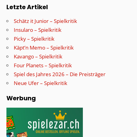
Letzte Artikel
Schätz it Junior – Spielkritik
Insularo – Spielkritik
Picky – Spielkritik
Käpt’n Memo – Spielkritik
Kavango – Spielkritik
Four Planets – Spielkritik
Spiel des Jahres 2026 – Die Preisträger
Neue Ufer – Spielkritik
Werbung