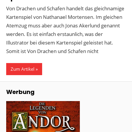
Von Drachen und Schafen handelt das gleichnamige
Kartenspiel von Nathanael Mortensen. Im gleichen
Atemzug muss aber auch Jonas Akerlund genannt
werden. Es ist einfach erstaunlich, was der
Illustrator bei diesem Kartenspiel geleistet hat.
Somit ist Von Drachen und Schafen nicht
Zum Artikel
Werbung