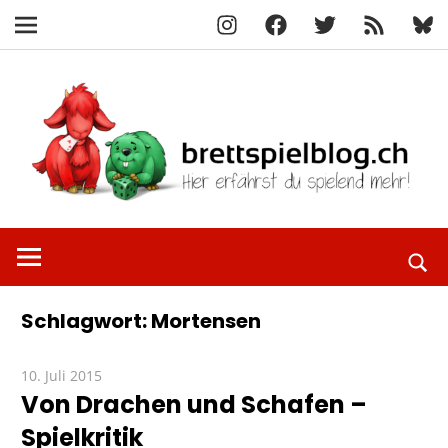
Instagram
Facebook
X
RSS-
Blue
Navigation
Feed
Zum
Inhalt
springen
Hier
brettspielbl
erfährst
du
spielend
Schlagwort:
Mortensen
mehr!
10. Juli 2015
Paddy
Von Drachen und Schafen –
Spielkritik