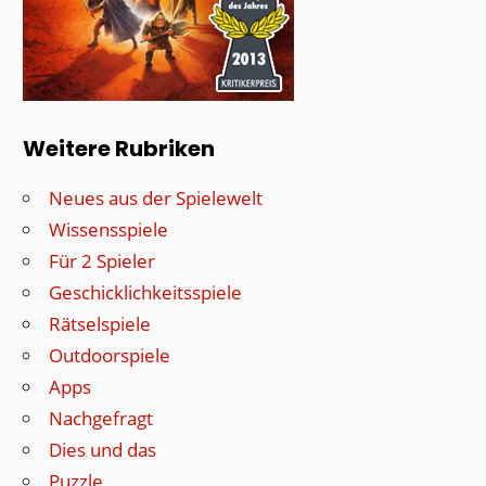
Weitere Rubriken
Neues aus der Spielewelt
Wissensspiele
Für 2 Spieler
Geschicklichkeitsspiele
Rätselspiele
Outdoorspiele
Apps
Nachgefragt
Dies und das
Puzzle