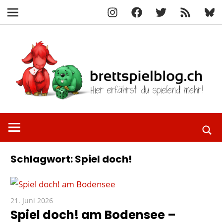
Instagram
Facebook
X
RSS-
Blue
Navigation
Feed
Zum
Inhalt
springen
Hier
brettspielbl
erfährst
du
spielend
Schlagwort:
Spiel doch!
mehr!
21. Juni 2026
Paddy
Spiel doch! am Bodensee –