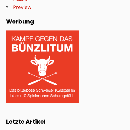
Preview
Werbung
Letzte Artikel