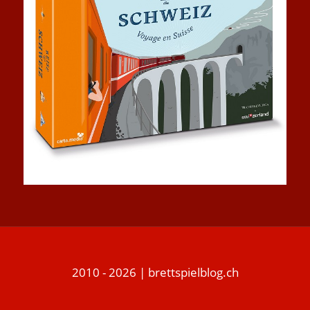
2010 - 2026 | brettspielblog.ch