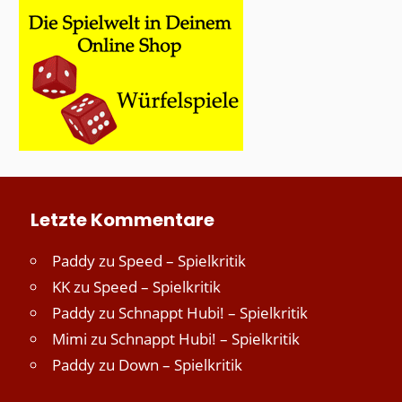
Letzte Kommentare
Paddy
zu
Speed – Spielkritik
KK
zu
Speed – Spielkritik
Paddy
zu
Schnappt Hubi! – Spielkritik
Mimi
zu
Schnappt Hubi! – Spielkritik
Paddy
zu
Down – Spielkritik