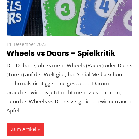
11. Dezember 2023
Paddy
Wheels vs Doors – Spielkritik
Die Debatte, ob es mehr Wheels (Räder) oder Doors
(Türen) auf der Welt gibt, hat Social Media schon
mehrmals richtiggehend gespaltet. Darum
brauchen wir uns jetzt nicht mehr zu kümmern,
denn bei Wheels vs Doors vergleichen wir nun auch
Äpfel
Zum Artikel