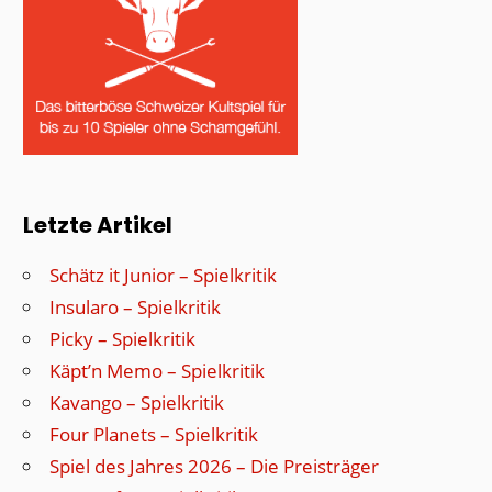
Letzte Artikel
Schätz it Junior – Spielkritik
Insularo – Spielkritik
Picky – Spielkritik
Käpt’n Memo – Spielkritik
Kavango – Spielkritik
Four Planets – Spielkritik
Spiel des Jahres 2026 – Die Preisträger