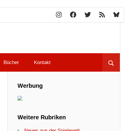
Instagram
Facebook
X
RSS-
Bluesky
Feed
Bücher
Kontakt
Werbung
Weitere Rubriken
Neues aus der Spielewelt