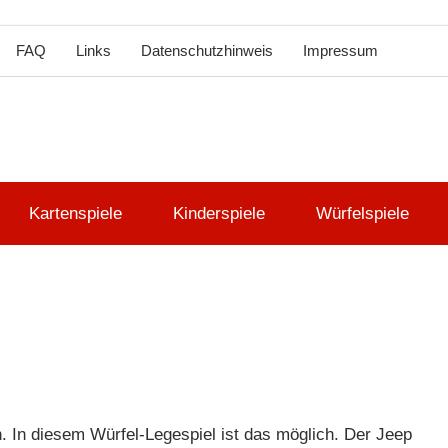
FAQ
Links
Datenschutzhinweis
Impressum
log.ch
Kartenspiele
Kinderspiele
Würfelspiele
n. In diesem Würfel-Legespiel ist das möglich. Der Jeep