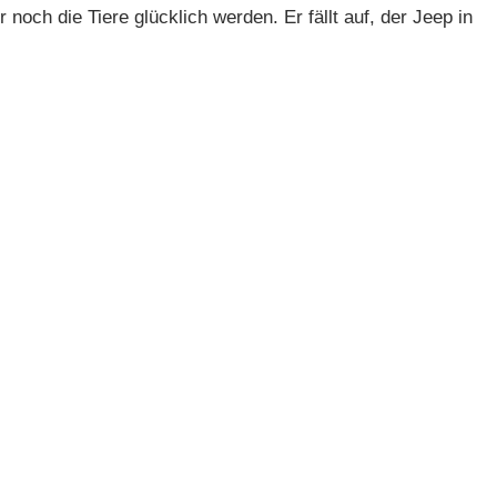
 noch die Tiere glücklich werden. Er fällt auf, der Jeep in