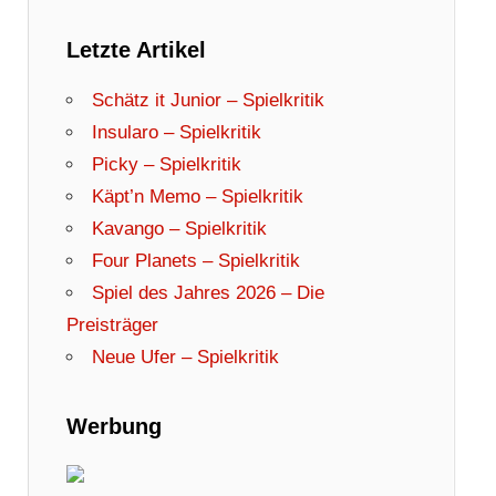
Letzte Artikel
Schätz it Junior – Spielkritik
Insularo – Spielkritik
Picky – Spielkritik
Käpt’n Memo – Spielkritik
Kavango – Spielkritik
Four Planets – Spielkritik
Spiel des Jahres 2026 – Die
Preisträger
Neue Ufer – Spielkritik
Werbung