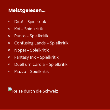
Meistgelesen…
Dito! – Spielkritik
Koi – Spielkritik
Punto – Spielkritik
Confusing Lands – Spielkritik
Nope! – Spielkritik
Fantasy Ink – Spielkritik
Duell um Cardia – Spielkritik
Piazza – Spielkritik