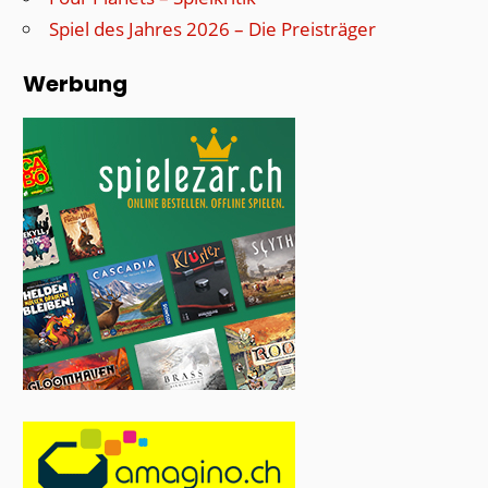
Spiel des Jahres 2026 – Die Preisträger
Werbung