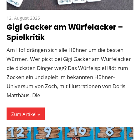
12. August 2025
Paddy
Gigi Gacker am Würfelacker –
Spielkritik
Am Hof drängen sich alle Hühner um die besten
Würmer. Wer pickt bei Gigi Gacker am Würfelacker
die dicksten Dinger weg? Das Würfelspiel lädt zum
Zocken ein und spielt im bekannten Hühner-
Universum von Zoch, mit Illustrationen von Doris
Matthäus. Die
Zum Artikel