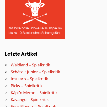
Letzte Artikel
Waldland – Spielkritik
Schätz it Junior – Spielkritik
Insularo – Spielkritik
Picky – Spielkritik
Käpt’n Memo – Spielkritik
Kavango – Spielkritik
Four Planets – Spielkritik