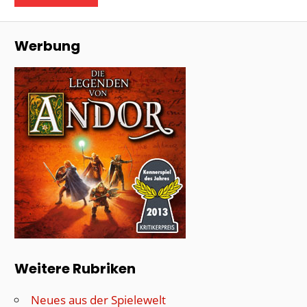
Werbung
Weitere Rubriken
Neues aus der Spielewelt