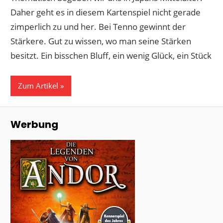
Daher geht es in diesem Kartenspiel nicht gerade
zimperlich zu und her. Bei Tenno gewinnt der
Stärkere. Gut zu wissen, wo man seine Stärken
besitzt. Ein bisschen Bluff, ein wenig Glück, ein Stück
Zum Artikel
Werbung