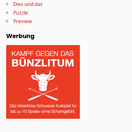
Dies und das
Puzzle
Preview
Werbung