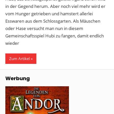
in der Gegend herum. Aber noch viel mehr wird er
vom Hunger getrieben und hamstert allerlei
Esswaren aus dem Schlossgarten. Als Mäuschen
oder Hase versucht man nun in diesem
Gemeinschaftsspiel Hubi zu fangen, damit endlich
wieder
Zum Artikel
Werbung