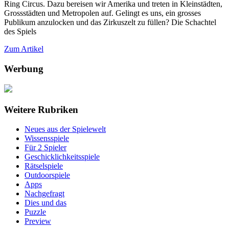
Ring Circus. Dazu bereisen wir Amerika und treten in Kleinstädten,
Grossstädten und Metropolen auf. Gelingt es uns, ein grosses
Publikum anzulocken und das Zirkuszelt zu füllen? Die Schachtel
des Spiels
Zum Artikel
Werbung
Weitere Rubriken
Neues aus der Spielewelt
Wissensspiele
Für 2 Spieler
Geschicklichkeitsspiele
Rätselspiele
Outdoorspiele
Apps
Nachgefragt
Dies und das
Puzzle
Preview