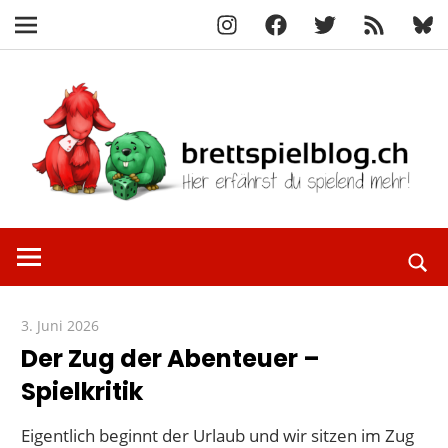
Instagram
Facebook
X
RSS-
Blue
Navigation
Feed
Zum
Inhalt
springen
Hier
brettspielbl
erfährst
du
spielend
3. Juni 2026
Paddy
mehr!
Der Zug der Abenteuer –
Spielkritik
Eigentlich beginnt der Urlaub und wir sitzen im Zug