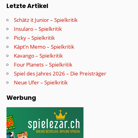
Letzte Artikel
Schätz it Junior – Spielkritik
Insularo – Spielkritik
Picky – Spielkritik
Käpt’n Memo – Spielkritik
Kavango – Spielkritik
Four Planets – Spielkritik
Spiel des Jahres 2026 – Die Preisträger
Neue Ufer – Spielkritik
Werbung