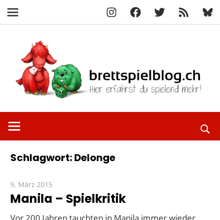
Instagram
Facebook
X
RSS-
Blue
Navigation
Feed
Zum
Inhalt
springen
Hier
brettspielbl
erfährst
du
spielend
Schlagwort:
Delonge
mehr!
9. März 2015
Paddy
Manila – Spielkritik
Vor 200 Jahren tauchten in Manila immer wieder