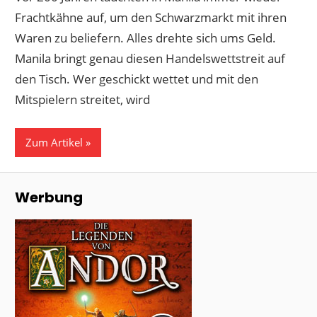
Frachtkähne auf, um den Schwarzmarkt mit ihren
Waren zu beliefern. Alles drehte sich ums Geld.
Manila bringt genau diesen Handelswettstreit auf
den Tisch. Wer geschickt wettet und mit den
Mitspielern streitet, wird
Zum Artikel
Werbung