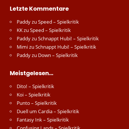
Letzte Kommentare
Paddy
zu
Speed – Spielkritik
KK
zu
Speed – Spielkritik
Paddy
zu
Schnappt Hubi! – Spielkritik
Mimi
zu
Schnappt Hubi! – Spielkritik
Paddy
zu
Down – Spielkritik
Meistgelesen…
Dito! – Spielkritik
Koi – Spielkritik
Punto – Spielkritik
Duell um Cardia – Spielkritik
Fantasy Ink – Spielkritik
Confusing Lands – Spielkritik