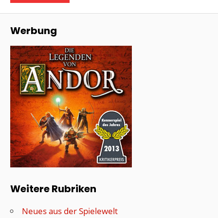
Werbung
Weitere Rubriken
Neues aus der Spielewelt