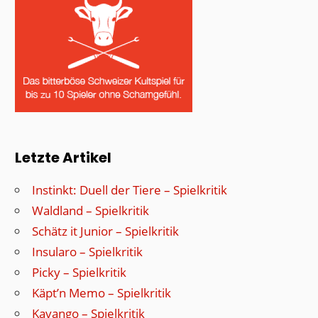
Letzte Artikel
Instinkt: Duell der Tiere – Spielkritik
Waldland – Spielkritik
Schätz it Junior – Spielkritik
Insularo – Spielkritik
Picky – Spielkritik
Käpt’n Memo – Spielkritik
Kavango – Spielkritik