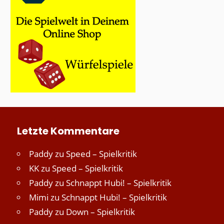
Letzte Kommentare
Paddy
zu
Speed – Spielkritik
KK
zu
Speed – Spielkritik
Paddy
zu
Schnappt Hubi! – Spielkritik
Mimi
zu
Schnappt Hubi! – Spielkritik
Paddy
zu
Down – Spielkritik