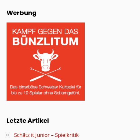
Werbung
Letzte Artikel
Schätz it Junior – Spielkritik