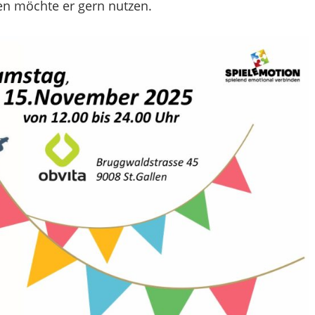
en möchte er gern nutzen.