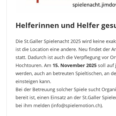
Helferinnen und Helfer ges
Die St.Galler Spielenacht 2025 wird keine exa
ist die Location eine andere. Neu findet der 
statt. Dadurch ist auch die Verpflegung vor Or
Hochtouren. Am
15. November 2025
soll auf
werden, auch an betreuten Spieltischen, an d
einsteigen kann.
Bei der Betreuung solcher Spiele sucht Organ
bereit ist, einen Einsatz an der St.Galler Spiel
bei ihm melden (info@spielemotion.ch).