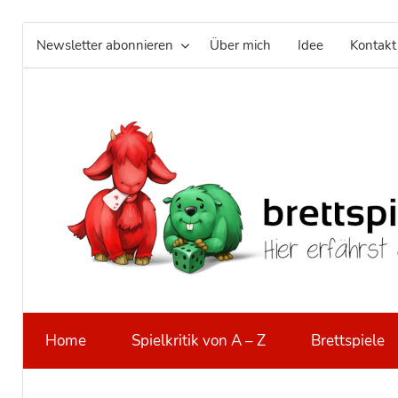
Newsletter abonnieren
Über mich
Idee
Kontakt
Zum
Inhalt
springen
Hier
erfährst
Home
Spielkritik von A – Z
Brettspiele
du
spielend
mehr!