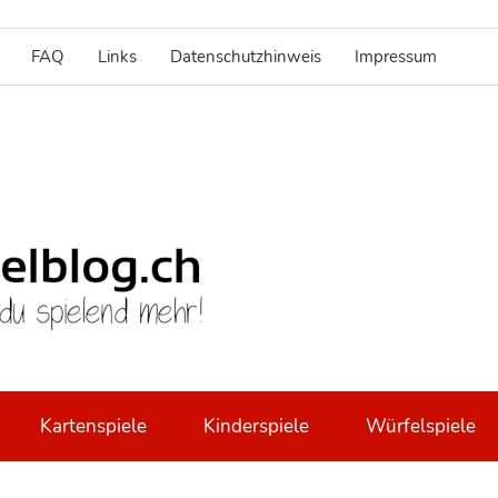
FAQ
Links
Datenschutzhinweis
Impressum
brettspie
Kartenspiele
Kinderspiele
Würfelspiele