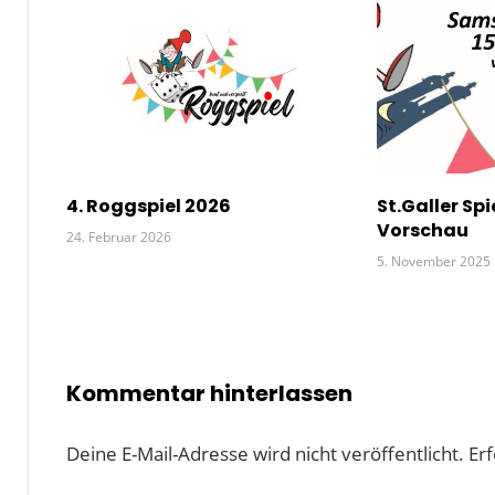
4. Roggspiel 2026
St.Galler Sp
Vorschau
24. Februar 2026
5. November 2025
Kommentar hinterlassen
Deine E-Mail-Adresse wird nicht veröffentlicht.
Erf