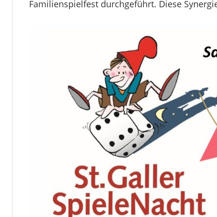
Familienspielfest durchgeführt. Diese Synergi