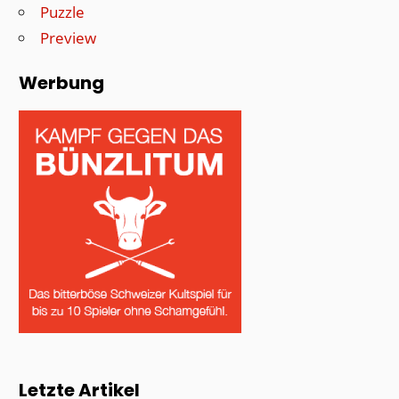
Puzzle
Preview
Werbung
Letzte Artikel