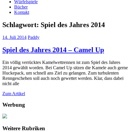
Würfelspiele
Bücher
Kontakt
Schlagwort:
Spiel des Jahres 2014
14. Juli 2014
Paddy
Spiel des Jahres 2014 – Camel Up
Ein völlig verrücktes Kamelwettrennen ist zum Spiel des Jahres
2014 gewählt worden. Bei Camel Up sitzen die Kamele auch gerne
Huckepack, um schnell ans Ziel zu gelangen. Zum turbulenten
Renngeschehen soll auch noch gewettet werden. Klar, dass dabei
nicht alle
Zum Artikel
Werbung
Weitere Rubriken