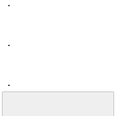
RSS-
Feed
Bluesky