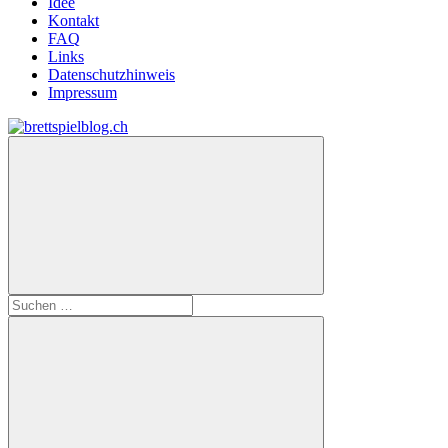
Idee
Kontakt
FAQ
Links
Datenschutzhinweis
Impressum
Zum
Inhalt
brettspielblog.ch
Hier
springen
erfährst
du
spielend
mehr!
Suchen
nach: