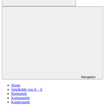
Suchen
Navigation
Home
Spielkritik von A – Z
Brettspiele
Kartenspiele
Kinderspiele