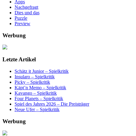
Apps
Nachgefragt
Dies und das
Puzzle
Preview
Werbung
Letzte Artikel
Schätz it Junior – Spielkritik
Insularo – Spielkritik
Picky – Spielkritik
Käpt’n Memo – Spielkritik
Kavango – Spielkritik
Four Planets – Spielkritik
Spiel des Jahres 2026 – Die Preisträger
Neue Ufer – Spielkritik
Werbung