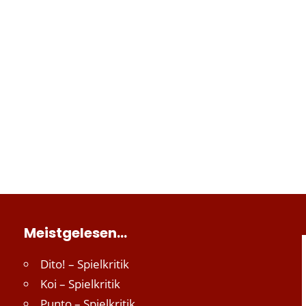
Meistgelesen…
Dito! – Spielkritik
Koi – Spielkritik
Punto – Spielkritik