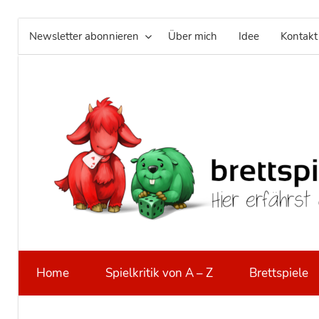
Newsletter abonnieren
Über mich
Idee
Kontakt
Zum
Inhalt
springen
Hier
erfährst
Home
Spielkritik von A – Z
Brettspiele
du
spielend
mehr!