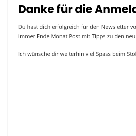
Danke für die Anmel
Du hast dich erfolgreich für den Newsletter v
immer Ende Monat Post mit Tipps zu den neue
Ich wünsche dir weiterhin viel Spass beim Stö