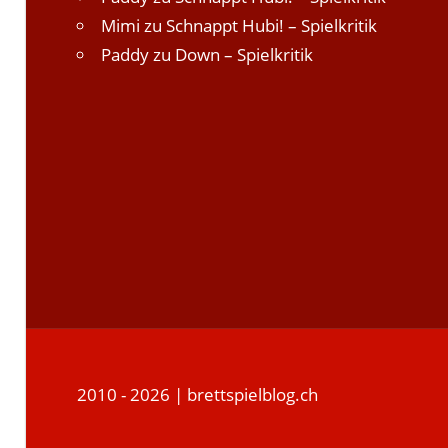
Mimi
zu
Schnappt Hubi! – Spielkritik
Paddy
zu
Down – Spielkritik
2010 - 2026 | brettspielblog.ch